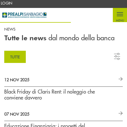
Salta al contenuto principale
LOGIN
MENU
NEWS
dal mondo della banca
Tutte le news
TUTTE
12 NOV 2025
Black Friday di Claris Rent: il noleggio che
conviene davvero
07 NOV 2025
Educazione Finanziaria: i progetti del