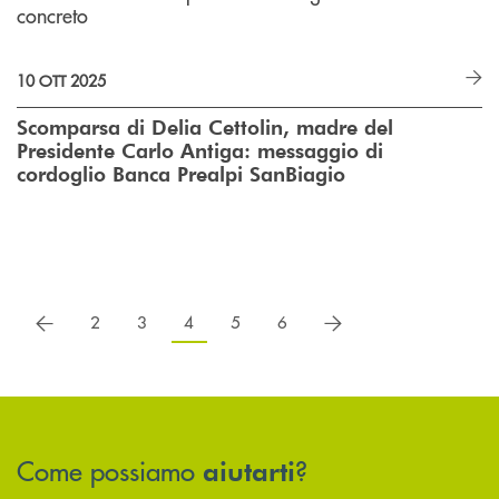
concreto
10 OTT 2025
Scomparsa di Delia Cettolin, madre del
Presidente Carlo Antiga: messaggio di
cordoglio Banca Prealpi SanBiagio
precedente
successivo
2
3
4
5
6
Come possiamo
?
aiutarti