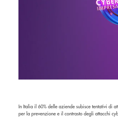
In Italia il 60% delle aziende subisce tentativi di
per la prevenzione e il contrasto degli attacchi cyb