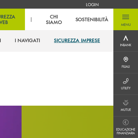
LOGIN
UREZZA
CHI
|
SOSTENIBILITÀ
WEB
SIAMO
MENU
menu destra
I
I NAVIGATI
SICUREZZA IMPRESE
INBANK
INBANK
I
I NAVIGATI
SICUREZZA IMPRESE
FILIALI
FILIALI
UTILITY
UTILITY
MUTUE
MUTUE
EDUCAZIONE FINANZIARIA
EDUCAZIONE
FINANZIARIA