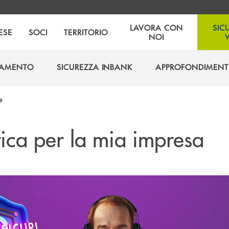
LAVORA CON
SIC
ESE
SOCI
TERRITORIO
NOI
GAMENTO
SICUREZZA INBANK
APPROFONDIMENT
GAMENTO
SICUREZZA INBANK
APPROFONDIMENT
e
tica per la mia impresa