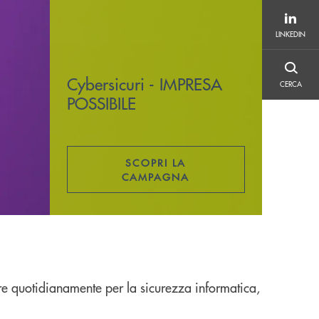
LINKEDIN
LINKEDIN
CERCA
Cybersicuri - IMPRESA
CERCA
POSSIBILE
SCOPRI LA
APRE UNA NUOVA FINESTR
CAMPAGNA
rare quotidianamente per la sicurezza informatica,