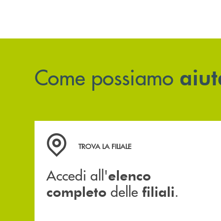
Come possiamo
aiut
Accedi all' elenco completo delle filiali .
TROVA LA FILIALE
Accedi all'
elenco
delle
.
completo
filiali