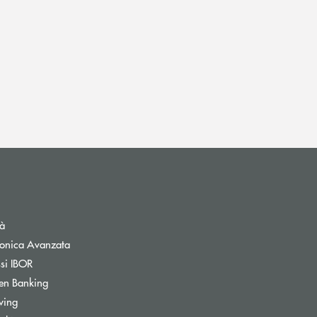
tà
tronica Avanzata
ssi IBOR
Apre una nuova finestra
en Banking
Apre una nuova finestra
wing