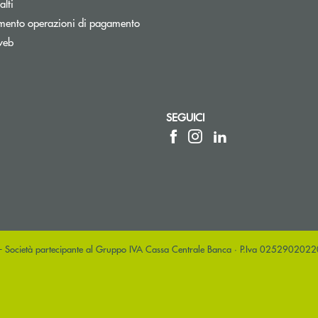
lti
mento operazioni di pagamento
web
nestra
SEGUICI
sta elettronica)
posta elettronica)
 - Società partecipante al Gruppo IVA Cassa Centrale Banca · P.Iva 025290202