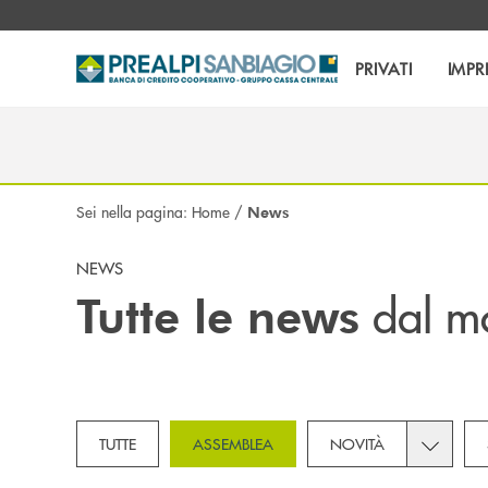
Salta al contenuto principale
PRIVATI
IMPR
Sei nella pagina:
Home
/
News
NEWS
dal m
Tutte le news
Toggle su
TUTTE
ASSEMBLEA
NOVITÀ