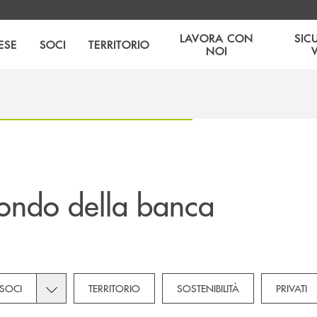
LAVORA CON
SIC
ESE
SOCI
TERRITORIO
NOI
ondo della banca
bcategories dropdown for Novità
Toggle subcategories dropdown for Soci
SOCI
TERRITORIO
SOSTENIBILITÀ
PRIVATI