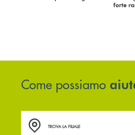
forte r
Come possiamo
aiut
Accedi all' elenco completo delle filiali .
TROVA LA FILIALE