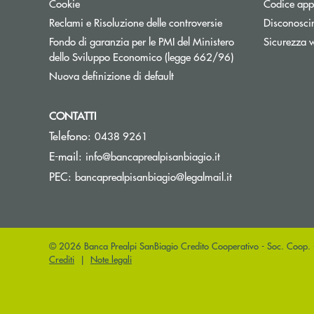
Cookie
Codice appa
Reclami e Risoluzione delle controversie
Disconosci
Fondo di garanzia per le PMI del Ministero
Sicurezza 
Apre una nuova fi
dello Sviluppo Economico (legge 662/96)
Nuova definizione di default
CONTATTI
Telefono:
0438 9261
(si apre l’app di po
E-mail:
info@bancaprealpisanbiagio.it
(si apre l’app di 
PEC:
bancaprealpisanbiagio@legalmail.it
© 2026 Banca Prealpi SanBiagio Credito Cooperativo - Soc. Coop.
Crediti
|
Note legali