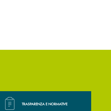
Hai bisogno di alcuni documenti ? Vai alla pagina Trasp
TRASPARENZA E NORMATIVE