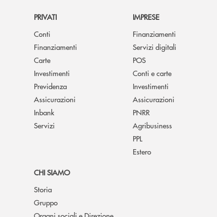
PRIVATI
IMPRESE
Conti
Finanziamenti
Finanziamenti
Servizi digitali
Carte
POS
Investimenti
Conti e carte
Previdenza
Investimenti
Assicurazioni
Assicurazioni
Inbank
PNRR
Servizi
Agribusiness
PPL
Estero
CHI SIAMO
Storia
Gruppo
Organi sociali e Direzione