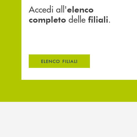
Accedi all'
elenco
delle
.
completo
filiali
ELENCO FILIALI