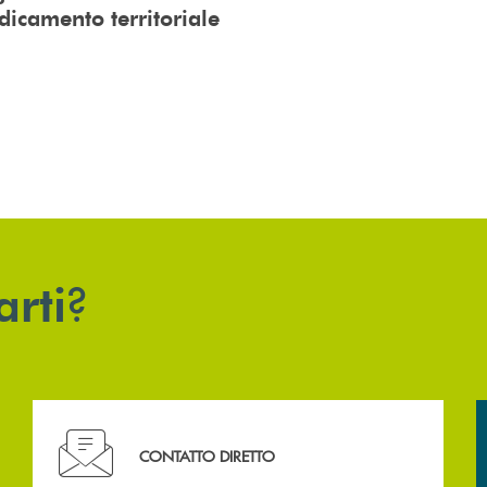
adicamento territoriale
?
arti
Hai bisogno di assistenza immediata? Contattaci .
CONTATTO DIRETTO