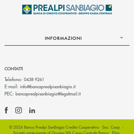
INFORMAZIONI
CONTATTI
Telefono:
0438 9261
(si apre l’app di posta elettr
E-mail:
info@bancaprealpisanbiagio.it
(si apre l’app di posta ele
PEC:
bancaprealpisanbiagio@legalmail.it
© 2026 Banca Prealpi SanBiagio Credito Cooperativo - Soc. Coop. -
Società partecipante al Gruppo IVA Cassa Centrale Banca · P.Iva