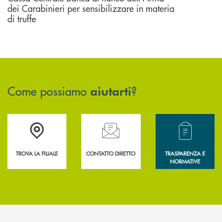
dei Carabinieri per sensibilizzare in materia
di truffe
Come possiamo
?
aiutarti
Accedi all' elenco completo delle filiali .
Hai bisogno di assistenza immediata? Contatta
Hai bisogno di alcun
TROVA LA FILIALE
CONTATTO DIRETTO
TRASPARENZA E
NORMATIVE