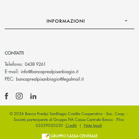
INFORMAZIONI
CONTATTI
Telefono:
0438 9261
(si apre l’app di posta elettr
E-mail:
info@bancaprealpisanbiagio.it
(si apre l’app di posta ele
PEC:
bancaprealpisanbiagio@legalmail.it
© 2026 Banca Prealpi SanBiagio Credito Cooperativo - Soc. Coop. -
Società partecipante al Gruppo IVA Cassa Centrale Banca · P.Iva
02529020220
Crediti
|
Note legali