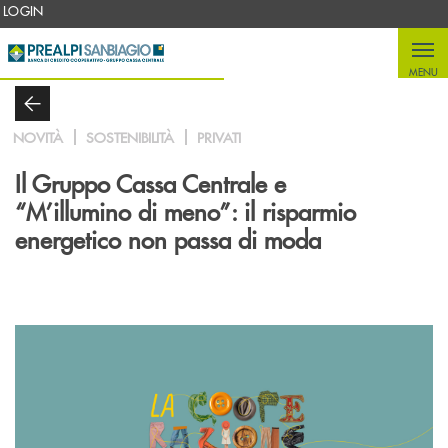
Salta al contenuto principale
LOGIN
MENU
NOVITÀ
SOSTENIBILITÀ
PRIVATI
Il Gruppo Cassa Centrale e
“M’illumino di meno”: il risparmio
energetico non passa di moda