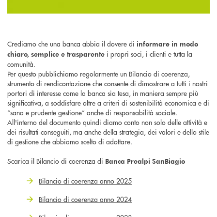
Crediamo che una banca abbia il dovere di
informare in modo
i propri soci, i clienti e tutta la
chiaro, semplice e trasparente
comunità.
Per questo pubblichiamo regolarmente un Bilancio di coerenza,
strumento di rendicontazione che consente di dimostrare a tutti i nostri
portori di interesse come la banca sia tesa, in maniera sempre più
significativa, a soddisfare oltre a criteri di sostenibilità economica e di
“sana e prudente gestione” anche di responsabilità sociale.
All'interno del documento quindi diamo conto non solo delle attività e
dei risultati conseguiti, ma anche della strategia, dei valori e dello stile
di gestione che abbiamo scelto di adottare.
Scarica il
Bilancio di coerenza di
Banca Prealpi SanBiagio
Bilancio di coerenza anno 2025
Bilancio di coerenza anno 2024