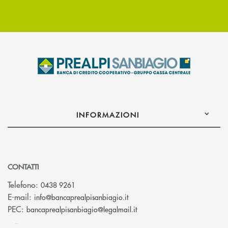
INFORMAZIONI
CONTATTI
Telefono:
0438 9261
(si apre l’app di posta elettr
E-mail:
info@bancaprealpisanbiagio.it
(si apre l’app di posta ele
PEC:
bancaprealpisanbiagio@legalmail.it