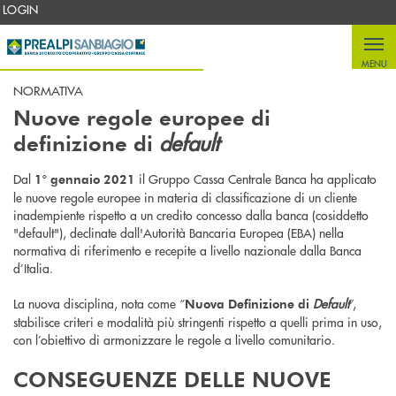
Salta al contenuto principale
LOGIN
MENU
NORMATIVA
Nuove regole europee di
default
definizione di
Dal
il Gruppo Cassa Centrale Banca ha applicato
1° gennaio 2021
le nuove regole europee in materia di classificazione di un cliente
inadempiente rispetto a un credito concesso dalla banca (cosiddetto
"default"), declinate dall'Autorità Bancaria Europea (EBA) nella
normativa di riferimento e recepite a livello nazionale dalla Banca
d’Italia.
La nuova disciplina, nota come “
Default
”,
Nuova Definizione di
stabilisce criteri e modalità più stringenti rispetto a quelli prima in uso,
con l’obiettivo di armonizzare le regole a livello comunitario.
CONSEGUENZE DELLE NUOVE