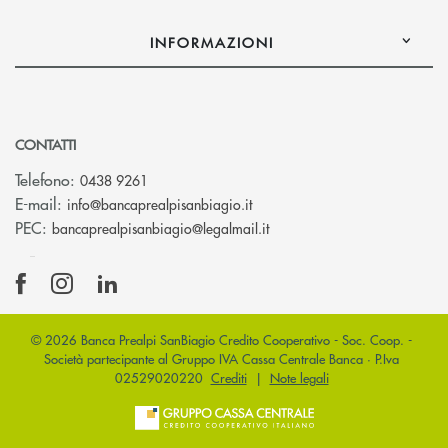
INFORMAZIONI
CONTATTI
Telefono:
0438 9261
(si apre l’app di posta elettr
E-mail:
info@bancaprealpisanbiagio.it
(si apre l’app di posta ele
PEC:
bancaprealpisanbiagio@legalmail.it
© 2026 Banca Prealpi SanBiagio Credito Cooperativo - Soc. Coop. -
Società partecipante al Gruppo IVA Cassa Centrale Banca · P.Iva
02529020220
Crediti
|
Note legali