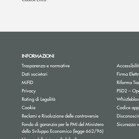
INFORMAZIONI
Trasparenza e normative
Accessibili
Dati societari
Firma Elet
MiFID
Riforma Ta
Privacy
PSD2 – Op
Rating di Legalità
Whistleblo
Cookie
Codice appa
Reclami e Risoluzione delle controversie
Disconosci
Fondo di garanzia per le PMI del Ministero
Sicurezza 
Apre una nuova fi
dello Sviluppo Economico (legge 662/96)