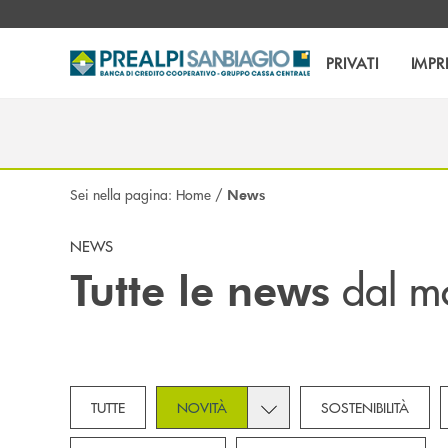
Salta al contenuto principale
PRIVATI
IMPR
Sei nella pagina:
Home
/
News
NEWS
dal m
Tutte le news
Toggle subcategories dropd
TUTTE
NOVITÀ
SOSTENIBILITÀ