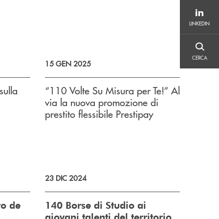
LINKEDIN
LINKEDIN
CERCA
CERCA
15 GEN 2025
sulla
“110 Volte Su Misura per Te!” Al
via la nuova promozione di
prestito flessibile Prestipay
23 DIC 2024
ro de
140 Borse di Studio ai
giovani talenti del territorio