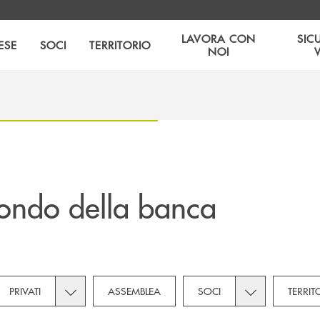
LAVORA CON
SIC
ESE
SOCI
TERRITORIO
NOI
ondo della banca
own for Novità
Toggle subcategories dropdown for Privati
Toggle subcateg
PRIVATI
ASSEMBLEA
SOCI
TERRIT