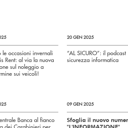
025
20 GEN 2025
 le occasioni invernali
“AL SICURO”: il podcast 
is Rent: al via la nuova
sicurezza informatica
ne sul noleggio a
mine sui veicoli!
025
09 GEN 2025
ntrale Banca al fianco
Sfoglia il nuovo nume
a dei Carabinieri per
"L'INFORMAZIONE"