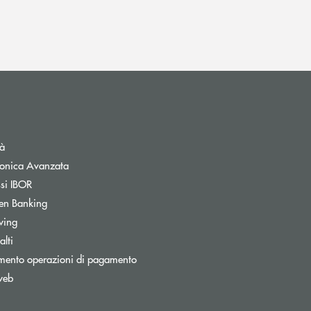
tà
tronica Avanzata
ssi IBOR
Apre una nuova finestra
en Banking
Apre una nuova finestra
wing
lti
mento operazioni di pagamento
web
nestra