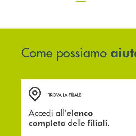
Come possiamo
aiut
Accedi all' elenco completo delle filiali .
TROVA LA FILIALE
Accedi all'
elenco
delle
.
completo
filiali