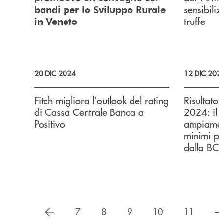
sensibil
bandi per lo Sviluppo Rurale
truffe
in Veneto
20 DIC 2024
12 DIC 20
Fitch migliora l’outlook del rating
Risultat
di Cassa Centrale Banca a
2024: i
Positivo
ampiamen
minimi pa
dalla BC
precedente
7
8
9
10
11