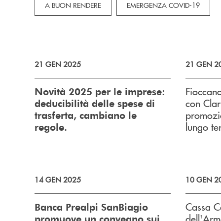
A BUON RENDERE
EMERGENZA COVID-19
21 GEN 2025
21 GEN 2
Fioccano
Novità 2025 per le imprese:
con Clar
deducibilità delle spese di
promozio
trasferta, cambiano le
lungo ter
regole.
14 GEN 2025
10 GEN 2
Cassa Ce
Banca Prealpi SanBiagio
dell'Arm
promuove un convegno sui