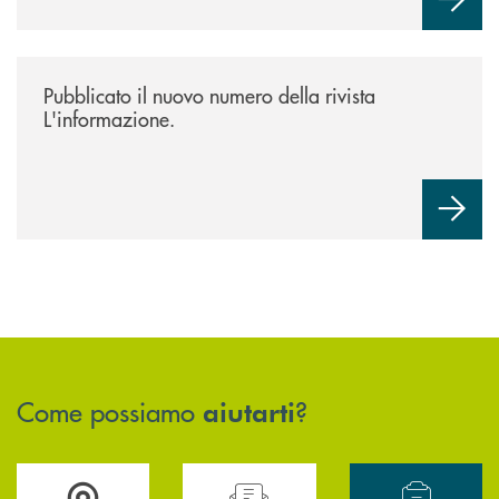
/news/rivista-linformazione/
Pubblicato il nuovo numero della rivista
L'informazione.
Come possiamo
?
aiutarti
Accedi all' elenco completo delle filiali .
Hai bisogno di assistenza immediata? Contatta
Hai bisogno di alcun