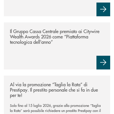
/news/il-gruppo-cassa-centrale-premiato-ai-citywire-wealth-awards-20
Il Gruppo Cassa Centrale premiato ai Citywire
Wealth Awards 2026 come “Piattaforma
tecnologica dell’anno”
/news/al-via-la-promozione-taglia-la-rata-di-prestipay-il-prestito-perso
Al via la promozione “Taglia la Rata” di
Prestipay. Il prestito personale che si fa in due
per te!
Solo fino al 15 luglio 2026, grazie alla promozione “Taglia
la Rata” sarà possibile richiedere un prestito Prestipay con il