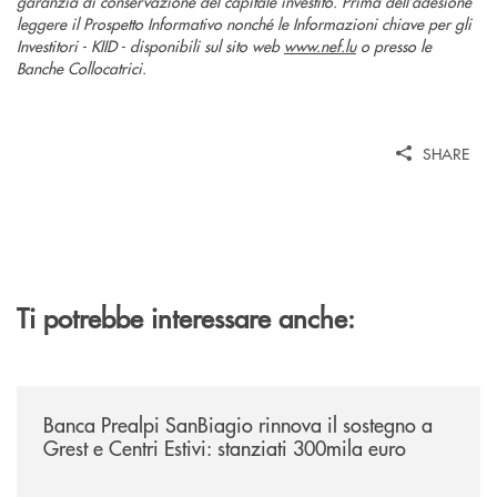
garanzia di conservazione del capitale investito. Prima dell’adesione
leggere il Prospetto Informativo nonché le Informazioni chiave per gli
Investitori - KIID - disponibili sul sito web
www.nef.lu
o presso le
Banche Collocatrici.
SHARE
Ti potrebbe interessare anche:
/news/bando-grest-e-centri-estivi-2026/
Banca Prealpi SanBiagio rinnova il sostegno a
Grest e Centri Estivi: stanziati 300mila euro