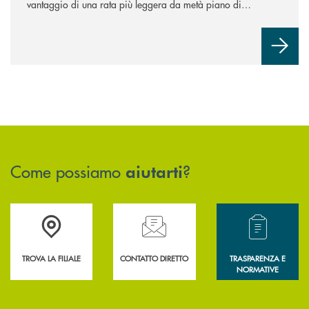
vantaggio di una rata più leggera da metà piano di
rimborso.
Come possiamo
?
aiutarti
Accedi all' elenco completo delle filiali .
Hai bisogno di assistenza immediata? Contatta
Hai bisogno di alcun
TROVA LA FILIALE
CONTATTO DIRETTO
TRASPARENZA E
NORMATIVE