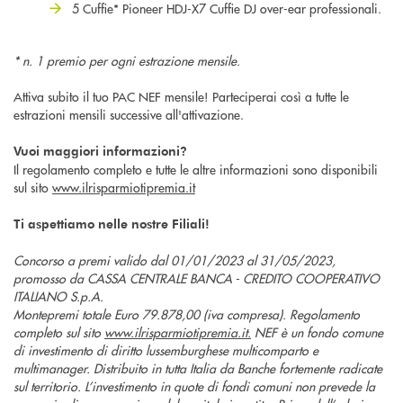
5 Cuffie* Pioneer HDJ-X7 Cuffie DJ over-ear professionali.
* n. 1 premio per ogni estrazione mensile.
Attiva subito il tuo PAC NEF mensile! Parteciperai così a tutte le
estrazioni mensili successive all'attivazione.
Vuoi maggiori informazioni?
Il regolamento completo e tutte le altre informazioni sono disponibili
sul sito
www.ilrisparmiotipremia.it
Ti aspettiamo nelle nostre Filiali!
Concorso a premi valido dal 01/01/2023 al 31/05/2023,
promosso da CASSA CENTRALE BANCA - CREDITO COOPERATIVO
ITALIANO S.p.A.
Montepremi totale Euro 79.878,00 (iva compresa). Regolamento
completo sul sito
www.ilrisparmiotipremia.it.
NEF è un fondo comune
di investimento di diritto lussemburghese multicomparto e
multimanager. Distribuito in tutta Italia da Banche fortemente radicate
sul territorio. L’investimento in quote di fondi comuni non prevede la