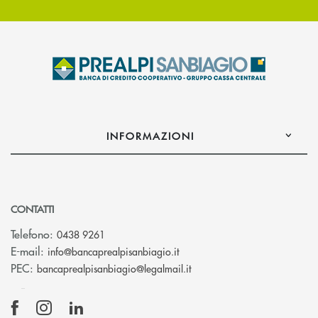
INFORMAZIONI
CONTATTI
Telefono:
0438 9261
(si apre l’app di posta elettr
E-mail:
info@bancaprealpisanbiagio.it
(si apre l’app di posta ele
PEC:
bancaprealpisanbiagio@legalmail.it