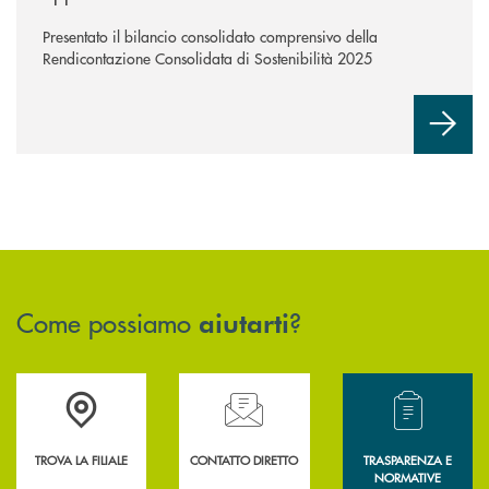
Presentato il bilancio consolidato comprensivo della
Rendicontazione Consolidata di Sostenibilità 2025
Come possiamo
?
aiutarti
Accedi all' elenco completo delle filiali .
Hai bisogno di assistenza immediata? Contatta
Hai bisogno di alcun
TROVA LA FILIALE
CONTATTO DIRETTO
TRASPARENZA E
NORMATIVE