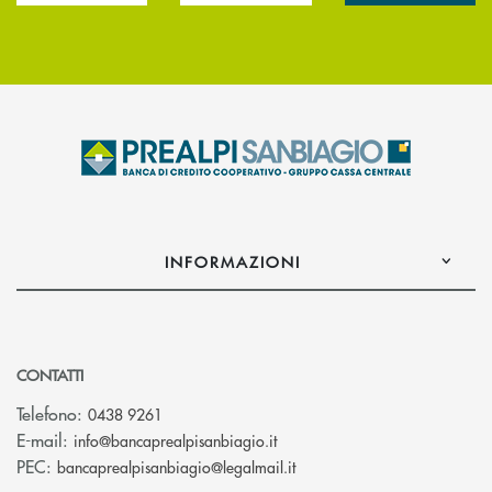
INFORMAZIONI
CONTATTI
Telefono:
0438 9261
(si apre l’app di posta elettr
E-mail:
info@bancaprealpisanbiagio.it
(si apre l’app di posta ele
PEC:
bancaprealpisanbiagio@legalmail.it