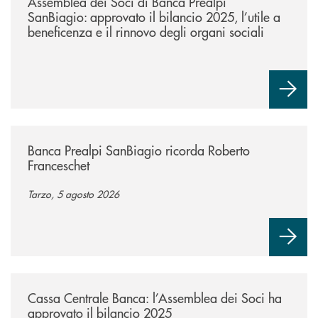
Assemblea dei Soci di Banca Prealpi
SanBiagio: approvato il bilancio 2025, l’utile a
beneficenza e il rinnovo degli organi sociali
/news/banca-prealpi-sanbiagio-ricorda-roberto-franceschet/
Banca Prealpi SanBiagio ricorda Roberto
Franceschet
Tarzo, 5 agosto 2026
/news/cassa-centrale-banca-l-assemblea-dei-soci-ha-approvato-il-bila
Cassa Centrale Banca: l’Assemblea dei Soci ha
approvato il bilancio 2025