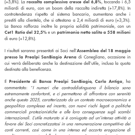
(+5,8%). La
, toccando i 6,5
raccolta complessiva cresce del 6,8%
miliardi di euro, con un boom della raccolta indiretta (+17,8%). In
controtendenza rispetto al sistema bancario, aumentano anche i
prestiti alla clientela, che si attestano a 2,4 miliardi di euro (+3,3%).
La Banca rafforza inoltre la propria solidità patrimoniale, con un
e un
Cet1 Ratio del 32,5%
patrimonio netto salito a 558 milioni
di euro (+12,8%).
I risultati saranno presentati ai Soci nell’
Assemblea del 18 maggio
di Conegliano, occasione in
presso la Prealpi SanBiagio Arena
cui verrà deliberata anche la destinazione dell’utile, inclusa la quota
destinata alla beneficenza.
Il
, ha
Presidente di Banca Prealpi SanBiagio, Carlo Antiga
commentato: “
I numeri che contraddistinguono il bilancio sono
estremamente confortanti, e ci permettono di affrontare con serenità
anche questo 2025, caratterizzato da un contesto macroeconomico e
geopolitico complesso ed incerto, con nuovi rischi legati a politiche
commerciali protezionistiche e alle loro conseguenze sugli scambi
internazionali. L’utile maturato si è coniugato ad un’intensa attività a
favore dei Soci concretizzatasi in una remunerazione competitiva dei
conti correnti, così come in una intensa ed accorta erogazione di