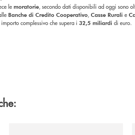
ece le
, secondo dati disponibili ad oggi sono ol
moratorie
alle
,
e
Banche di Credito Cooperativo
Casse Rurali
Ca
 importo complessivo che supera i
di euro.
32,5 miliardi
che:
/news/il-gruppo-cassa-centrale-premiato-ai-citywire-
/