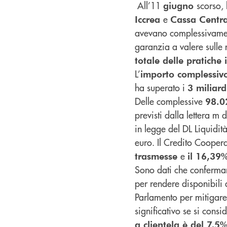
All’11
scorso,
giugno
e
Iccrea
Cassa Centr
avevano complessivame
garanzia a valere sulle 
totale delle pratiche
L’
importo complessi
ha superato i
3 miliard
Delle complessive
98.
previsti dalla lettera m d
in legge del DL Liquidi
euro. Il Credito Cooper
e
trasmesse
il 16,39%
Sono dati che conferman
per rendere disponibili 
Parlamento per mitigare
significativo se si consi
a clientela è del 7,5