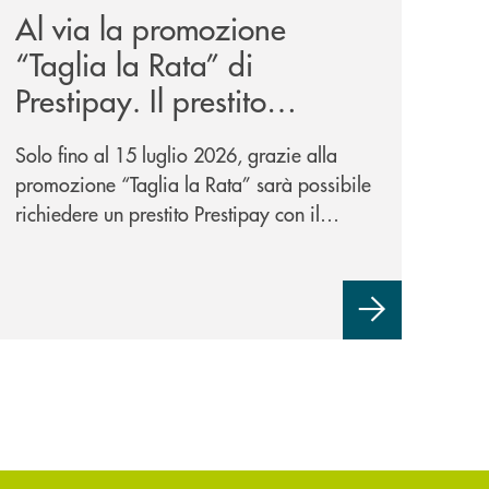
Al via la promozione
“Taglia la Rata” di
Prestipay. Il prestito
personale che si fa in due
Solo fino al 15 luglio 2026, grazie alla
per te!
promozione “Taglia la Rata” sarà possibile
richiedere un prestito Prestipay con il
vantaggio di una rata più leggera da metà
piano di rimborso.