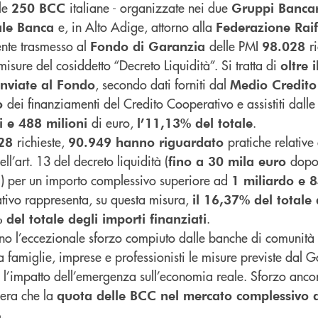
 le
italiane - organizzate nei due
250 BCC
Gruppi Bancar
e, in Alto Adige, attorno alla
ale Banca
Federazione Rai
nte trasmesso al
delle PMI
r
Fondo di Garanzia
98.028
misure del cosiddetto “Decreto Liquidità”. Si tratta di
oltre 
, secondo dati forniti dal
 inviate al Fondo
Medio Credito
dei finanziamenti del Credito Cooperativo e assistiti dalle
vo
di euro,
.
i e 488 milioni
l’11,13% del totale
richieste,
pratiche relative 
028
90.949 hanno riguardato
ell’art. 13 del decreto liquidità (
dopo
fino a 30 mila euro
tà) per un importo complessivo superiore ad
1 miliardo e 
ativo rappresenta, su questa misura,
il 16,37% del totale 
.
 del totale degli importi finanziati
o l’eccezionale sforzo compiuto dalle banche di comunità 
a famiglie, imprese e professionisti le misure previste dal 
 l’impatto dell’emergenza sull’economia reale. Sforzo anco
dera che la
quota delle BCC nel mercato complessivo d
.
%