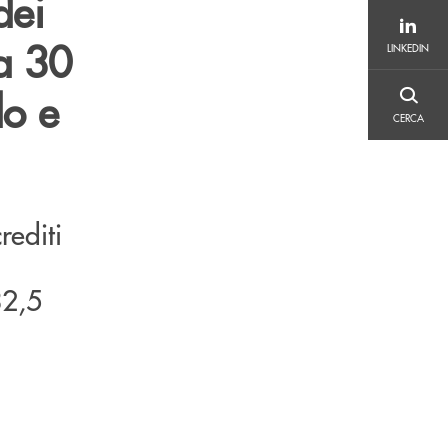
dei
LINKEDIN
 a 30
LINKEDIN
do e
CERCA
CERCA
rediti
32,5