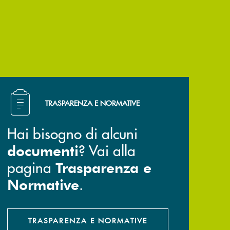
Hai bisogno di alcuni documenti ? Vai alla pagina Trasp
TRASPARENZA E NORMATIVE
Hai bisogno di alcuni
? Vai alla
documenti
pagina
Trasparenza e
.
Normative
TRASPARENZA E NORMATIVE