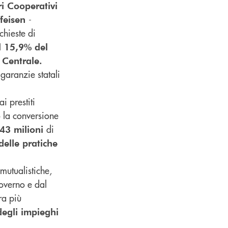
i Cooperativi
-
ffeisen
ichieste di
il 15,9% del
 Centrale.
 garanzie statali
ai prestiti
 la conversione
di
843 milioni
delle pratiche
mutualistiche,
Governo e dal
ra più
egli impieghi