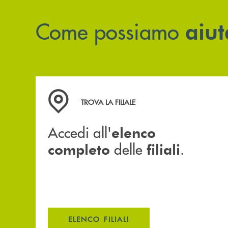
Come possiamo
aiut
Accedi all' elenco completo delle filiali .
TROVA LA FILIALE
Accedi all'
elenco
delle
.
completo
filiali
ELENCO FILIALI