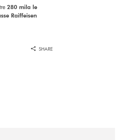
tre
280 mila le
sse Raiffeisen
SHARE
wealth-awards-2026-come-piattaforma-tecnologica-dell-an
news/al-via-la-promozione-taglia-la-rata-di-prestipay-il-pr