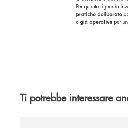
Per quanto riguarda inv
d
pratiche deliberate
e
per un
già operative
Ti potrebbe interessare an
/news/bando-grest-e-centri-estivi-2026/