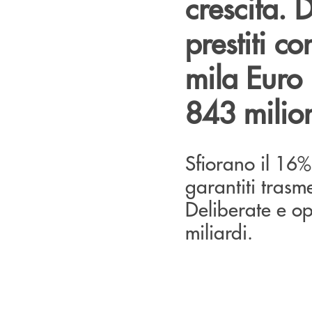
crescita. 
prestiti c
mila Euro 
843 milio
Sfiorano il 16% 
garantiti trasm
Deliberate e op
miliardi.