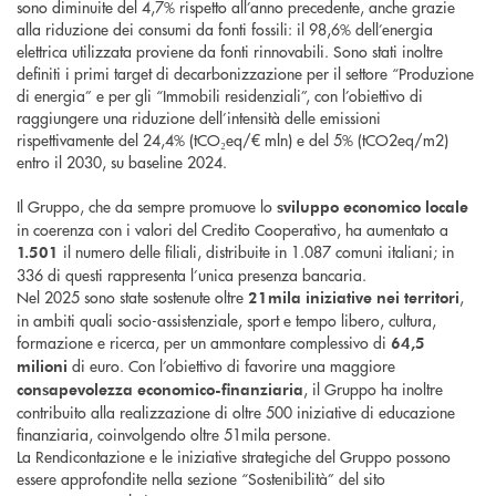
sono diminuite del 4,7% rispetto all’anno precedente, anche grazie
alla riduzione dei consumi da fonti fossili: il 98,6% dell’energia
elettrica utilizzata proviene da fonti rinnovabili. Sono stati inoltre
definiti i primi target di decarbonizzazione per il settore “Produzione
di energia” e per gli “Immobili residenziali”, con l’obiettivo di
raggiungere una riduzione dell’intensità delle emissioni
rispettivamente del 24,4% (tCO₂eq/€ mln) e del 5% (tCO2eq/m2)
entro il 2030, su baseline 2024.
Il Gruppo, che da sempre promuove lo
sviluppo economico locale
in coerenza con i valori del Credito Cooperativo, ha aumentato a
il numero delle filiali, distribuite in 1.087 comuni italiani; in
1.501
336 di questi rappresenta l’unica presenza bancaria.
Nel 2025 sono state sostenute oltre
,
21mila iniziative nei territori
in ambiti quali socio-assistenziale, sport e tempo libero, cultura,
formazione e ricerca, per un ammontare complessivo di
64,5
di euro. Con l’obiettivo di favorire una maggiore
milioni
, il Gruppo ha inoltre
consapevolezza economico-finanziaria
contribuito alla realizzazione di oltre 500 iniziative di educazione
finanziaria, coinvolgendo oltre 51mila persone.
La Rendicontazione e le iniziative strategiche del Gruppo possono
essere approfondite nella sezione “Sostenibilità” del sito