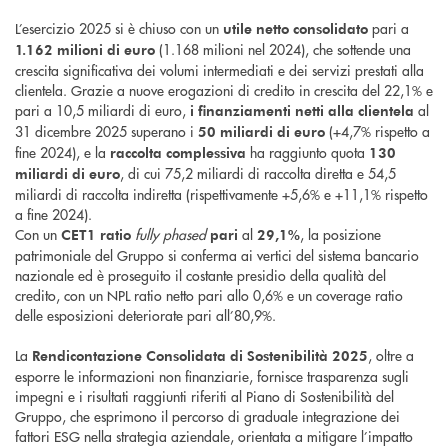
L’esercizio 2025 si è chiuso con un
pari a
utile netto consolidato
(1.168 milioni nel 2024), che sottende una
1.162 milioni di euro
crescita significativa dei volumi intermediati e dei servizi prestati alla
clientela. Grazie a nuove erogazioni di credito in crescita del 22,1% e
pari a 10,5 miliardi di euro,
al
i finanziamenti netti alla clientela
31 dicembre 2025 superano i
(+4,7% rispetto a
50 miliardi di euro
fine 2024), e la
ha raggiunto quota
raccolta complessiva
130
, di cui 75,2 miliardi di raccolta diretta e 54,5
miliardi di euro
miliardi di raccolta indiretta (rispettivamente +5,6% e +11,1% rispetto
a fine 2024).
Con un
fully phased
al
, la posizione
CET1 ratio
pari
29,1%
patrimoniale del Gruppo si conferma ai vertici del sistema bancario
nazionale ed è proseguito il costante presidio della qualità del
credito, con un NPL ratio netto pari allo 0,6% e un coverage ratio
delle esposizioni deteriorate pari all’80,9%.
La
, oltre a
Rendicontazione Consolidata di Sostenibilità 2025
esporre le informazioni non finanziarie, fornisce trasparenza sugli
impegni e i risultati raggiunti riferiti al Piano di Sostenibilità del
Gruppo, che esprimono il percorso di graduale integrazione dei
fattori ESG nella strategia aziendale, orientata a mitigare l’impatto