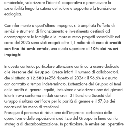
ambientale, valorizzare l’identità cooperativa e promuovere la
sostenibilità lungo la catena del valore e supportare la transizione
ecologica.
Con riferimento a quest’ultimo impegno, si è ampliata l'offerta di
servizi e strumenti di finanziamento e investimento destinati ad
accompagnare le famiglie e le imprese verso progetti sostenibili: nel
corso del 2025 sono stati erogati oltre 1,1 miliardi di euro di
crediti
, una quota superiore al
con finalità ambientale
10% dei nuovi
.
impieghi
In questo contesto, particolare attenzione continua a essere dedicata
alle
. Cresce infatti il numero di collaboratori,
Persone del Gruppo
che si attesta a
(+296 rispetto al 2024); il 96,6% è assunto
12.580
con contratto a tempo indeterminato. L’attenzione del Gruppo ai temi
della parità di genere, equità, inclusione e valorizzazione dei giovani
talenti trova conferma in dati concreti: 31 Banche e Società del
Gruppo risultano certificate per la parità di genere e il 57,8% dei
neoassunti ha meno di trent’anni.
Prosegue il percorso di riduzione dell’impronta carbonica delle
operations e delle esposizioni creditizie del Gruppo in linea con la
strategia di decarbonizzazione. In particolare, le
operative
emissioni