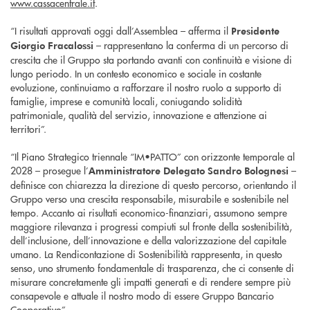
www.cassacentrale.it
.
“I risultati approvati oggi dall’Assemblea – afferma il
Presidente
– rappresentano la conferma di un percorso di
Giorgio Fracalossi
crescita che il Gruppo sta portando avanti con continuità e visione di
lungo periodo. In un contesto economico e sociale in costante
evoluzione, continuiamo a rafforzare il nostro ruolo a supporto di
famiglie, imprese e comunità locali, coniugando solidità
patrimoniale, qualità del servizio, innovazione e attenzione ai
territori”.
“Il Piano Strategico triennale “IM•PATTO” con orizzonte temporale al
2028 – prosegue l’
–
Amministratore Delegato Sandro Bolognesi
definisce con chiarezza la direzione di questo percorso, orientando il
Gruppo verso una crescita responsabile, misurabile e sostenibile nel
tempo. Accanto ai risultati economico-finanziari, assumono sempre
maggiore rilevanza i progressi compiuti sul fronte della sostenibilità,
dell’inclusione, dell’innovazione e della valorizzazione del capitale
umano. La Rendicontazione di Sostenibilità rappresenta, in questo
senso, uno strumento fondamentale di trasparenza, che ci consente di
misurare concretamente gli impatti generati e di rendere sempre più
consapevole e attuale il nostro modo di essere Gruppo Bancario
Cooperativo”.