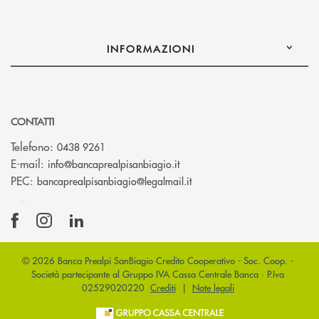
INFORMAZIONI
CONTATTI
Telefono:
0438 9261
(si apre l’app di posta elettr
E-mail:
info@bancaprealpisanbiagio.it
(si apre l’app di posta ele
PEC:
bancaprealpisanbiagio@legalmail.it
© 2026 Banca Prealpi SanBiagio Credito Cooperativo - Soc. Coop. -
Società partecipante al Gruppo IVA Cassa Centrale Banca · P.Iva
02529020220
Crediti
|
Note legali