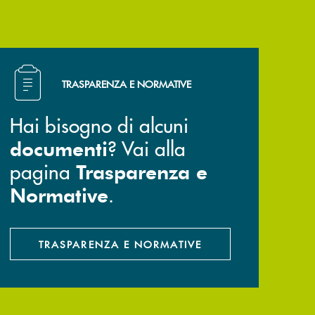
Hai bisogno di alcuni documenti ? Vai alla pagina Trasp
TRASPARENZA E NORMATIVE
Hai bisogno di alcuni
? Vai alla
documenti
pagina
Trasparenza e
.
Normative
TRASPARENZA E NORMATIVE