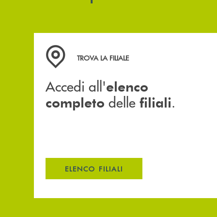
Accedi all' elenco completo delle filiali .
TROVA LA FILIALE
Accedi all'
elenco
delle
.
completo
filiali
ELENCO FILIALI