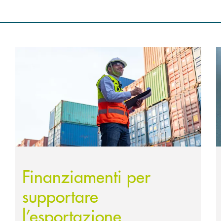
ia ed Estero con garanzia SACE
Scopri di più Finanziamenti per supportare l’esportaz
S
Finanziamenti per
supportare
l’esportazione