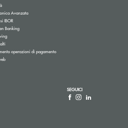
tà
tronica Avanzata
ssi IBOR
Apre una nuova finestra
en Banking
Apre una nuova finestra
wing
lti
mento operazioni di pagamento
web
nestra
SEGUICI
sta elettronica)
posta elettronica)