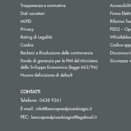
Trasparenza e normative
Accessibili
Dati societari
Firma Elet
MiFID
Riforma Ta
Privacy
PSD2 – Op
Rating di Legalità
Whistleblo
Cookie
Codice appa
Reclami e Risoluzione delle controversie
Disconosci
Fondo di garanzia per le PMI del Ministero
Sicurezza 
Apre una nuova fi
dello Sviluppo Economico (legge 662/96)
Nuova definizione di default
CONTATTI
Telefono:
0438 9261
(si apre l’app di po
E-mail:
info@bancaprealpisanbiagio.it
(si apre l’app di 
PEC:
bancaprealpisanbiagio@legalmail.it