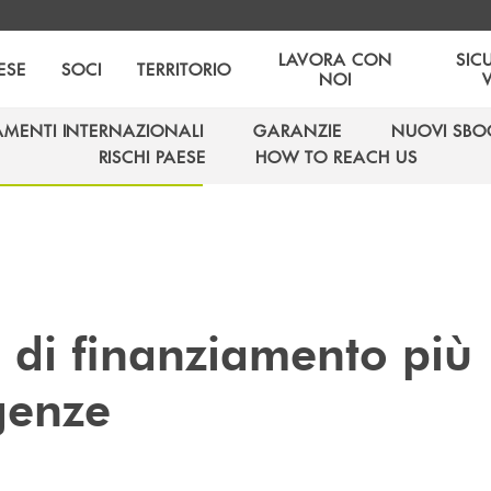
LAVORA CON
SIC
ESE
SOCI
TERRITORIO
NOI
AMENTI INTERNAZIONALI
GARANZIE
NUOVI SBO
AMENTI INTERNAZIONALI
GARANZIE
NUOVI SBO
RISCHI PAESE
HOW TO REACH US
RISCHI PAESE
HOW TO REACH US
e di finanziamento più
igenze