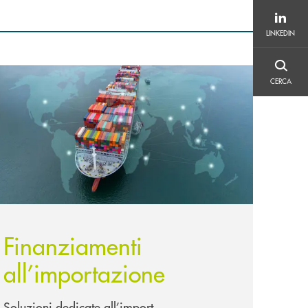
LINKEDIN
LINKEDIN
CERCA
ione&nbsp;
copri di più Finanziamenti all’importazione
CERCA
Finanziamenti
all’importazione
Soluzioni dedicate all’import