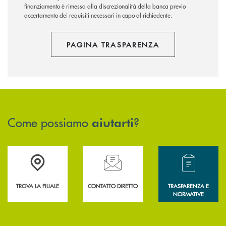
finanziamento è rimessa alla discrezionalità della banca previo
accertamento dei requisiti necessari in capo al richiedente.
PAGINA TRASPARENZA
Come possiamo
?
aiutarti
Accedi all' elenco completo delle filiali .
Hai bisogno di assistenza immediata? Contatta
Hai bisogno di alcun
TROVA LA FILIALE
CONTATTO DIRETTO
TRASPARENZA E
NORMATIVE