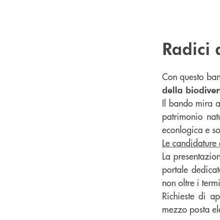
Radici 
Con questo bando
della biodiver
Il bando mira a 
patrimonio nat
econlogica e so
Le candidature
La presentazio
portale dedicat
non oltre i ter
Richieste di a
mezzo posta el