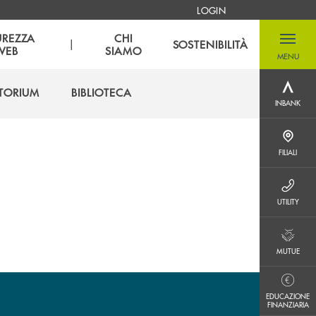
LOGIN
UREZZA
CHI
|
SOSTENIBILITÀ
WEB
SIAMO
MENU
menu destra
TORIUM
BIBLIOTECA
INBANK
INBANK
TORIUM
BIBLIOTECA
FILIALI
FILIALI
UTILITY
UTILITY
MUTUE
MUTUE
EDUCAZIONE FINANZIARIA
EDUCAZIONE
FINANZIARIA