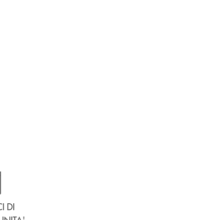
I DI
estra
apre una nuova finestra
NITA'