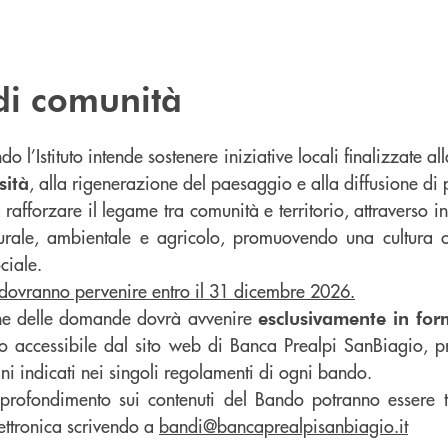
di comunità
 l’Istituto intende sostenere iniziative locali finalizzate al
, alla rigenerazione del paesaggio e alla diffusione di p
sità
rafforzare il legame tra comunità e territorio, attraverso in
urale, ambientale e agricolo, promuovendo una cultura co
ciale.
 dovranno pervenire entro il 31 dicembre 2026.
ne delle domande dovrà avvenire
esclusivamente in for
o accessibile dal sito web di Banca Prealpi SanBiagio, pr
mini indicati nei singoli regolamenti di ogni bando.
pprofondimento sui contenuti del Bando potranno essere 
ettronica scrivendo a
bandi@bancaprealpisanbiagio.it