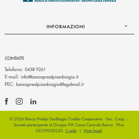
INFORMAZIONI
CONTATTI
Telefono:
0438 9261
(si apre l’app di posta elettr
E-mail:
info@bancaprealpisanbiagio.it
(si apre l’app di posta ele
PEC:
bancaprealpisanbiagio@legalmail.it
© 2026 Banca Prealpi SanBiagio Credito Cooperativo - Soc. Coop. -
Società partecipante al Gruppo IVA Cassa Centrale Banca · P.Iva
02529020220
Crediti
|
Note legali