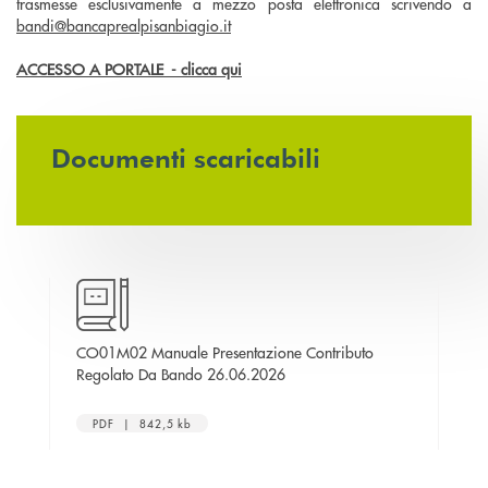
trasmesse esclusivamente a mezzo posta elettronica scrivendo a
bandi@bancaprealpisanbiagio.it
ACCESSO A PORTALE - clicca qui
Documenti scaricabili
finestra
CO01M02 Manuale Presentazione Contributo
EL
apre una nuova finestra
Regolato Da Bando 26.06.2026
PDF | 842,5 kb