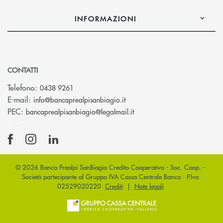
INFORMAZIONI
CONTATTI
Telefono:
0438 9261
(si apre l’app di posta elettr
E-mail:
info@bancaprealpisanbiagio.it
(si apre l’app di posta ele
PEC:
bancaprealpisanbiagio@legalmail.it
© 2026 Banca Prealpi SanBiagio Credito Cooperativo - Soc. Coop. -
Società partecipante al Gruppo IVA Cassa Centrale Banca · P.Iva
02529020220
Crediti
|
Note legali