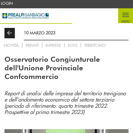
Salta al contenuto principale
LOGIN
MENU
10 MARZO 2023
NOVITÀ
PRIVATI
IMPRESE
SOCI
TERRITORIO
Osservatorio Congiunturale
dell'Unione Provinciale
Confcommercio
Report di analisi delle imprese del territorio trevigiano
e dell'andamento economico del settore terziario
(periodo di riferimento: quarto trimestre 2022.
Prospettive al primo trimestre 2023)