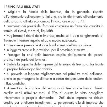
I PRINCIPALI RISULTATI
• Migliora la fiducia delle imprese, sia in generale, rispetto
all’andamento dell’economia italiana, sia in riferimento all’andamento
della propria attività economica, l’indicatore è pari a 47.
• L’aumento dei prezzi dei fornitori costituisce un freno alla crescita in
termini di ricavi, margini, liquidità.
• Migliorano i ricavi delle imprese, anche se il dato congiunturale di
Treviso è inferiore rispetto al dato medio nazionale.
• Si mantiene pressoché stabile l’andamento dell’occupazione.
• In leggera crescita le previsioni per il prossimo trimestre.
• Prosegue la crisi delle imprese colpite dall’aumento dei prezzi
praticati da parte dei fornitori.
• Stabile la capacità delle imprese del terziario di Treviso di far fronte
al proprio fabbisogno finanziario.
• Si prevede un leggero miglioramento nei primi tre mesi dell’anno,
anche se permangono le difficoltà a causa del persistere delle tensioni
inflazionistiche.
• Aumentano le imprese del terziario di Treviso che hanno chiesto
credito negli ultimi tre mesi. Il 70% di queste ha visto accogliere
interamente la propria domanda: il 26% delle imprese ha chiesto
credito per effettuare investimenti. La percentuale alta di imprese che
ha chiesto credito per fare investimenti è un segnale estremamente