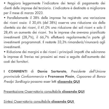
• Peggiora leggermente l’indicatore dei tempi di pagamento dei
clienti delle imprese del terziario. L’indicatore è destinato a migliorare
per il mese di marzo 2023.
• Parallelamente il 38% delle imprese ha registrato una variazione
dei ricavi ossia: il 30,6% (del 38%) osserva una riduzione sia della
clientela sia dei ricavi, il 41,0% una riduzione dei soli ricavi e solo il
28,4% un aumento dei ricavi. Tra le imprese che avevano pianificato
investimenti (28,7%), il 66,7% effettuerà regolarmente/in parte gli
investimenti programmati. Il restante 33,3% rimanderà/rinuncerà agli
investimenti.
• Riduzione dei margini e dei ricavi i principali impatti che subiranno
le imprese di Treviso nei prossimi sei mesi a seguito dell’aumento dei
costi dei fornitori.
di
,
Presidente dell’Unione
I COMMENTI
Dania Sartorato
provinciale Confcommercio
e
,
Capoarea di Banca
Francesco Piccin
Prealpi SanBiagio
possono esser letti
cliccando QUI
Presentazione Osservatorio consultabile
cliccando QUI
Sintesi Osservatorio consultabile
cliccando QUI