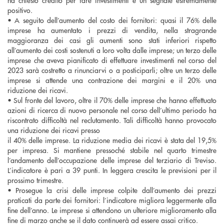
positivo.
• A seguito dell’aumento del costo dei fornitori: quasi il 76% delle
imprese ha aumentato i prezzi di vendita, nella stragrande
maggioranza dei casi gli aumenti sono stati inferiori rispetto
all’aumento dei costi sostenuti a loro volta dalle imprese; un terzo delle
imprese che aveva pianificato di effettuare investimenti nel corso del
2023 sarà costretto a rinunciarvi o a posticiparli; oltre un terzo delle
imprese si attende una contrazione dei margini e il 20% una
riduzione dei ricavi.
• Sul fronte del lavoro, oltre il 70% delle imprese che hanno effettuato
azioni di ricerca di nuovo personale nel corso dell’ultimo periodo ha
riscontrato difficoltà nel reclutamento. Tali difficoltà hanno provocato
una riduzione dei ricavi presso
il 40% delle imprese. La riduzione media dei ricavi è stata del 19,5%
per impresa. Si mantiene pressoché stabile nel quarto trimestre
l’andamento dell’occupazione delle imprese del terziario di Treviso.
L’indicatore è pari a 39 punti. In leggera crescita le previsioni per il
prossimo trimestre.
• Prosegue la crisi delle imprese colpite dall’aumento dei prezzi
praticati da parte dei fornitori: l’indicatore migliora leggermente alla
fine dell’anno. Le imprese si attendono un ulteriore miglioramento alla
fine di marzo anche se il dato continuerà ad essere assai critico.