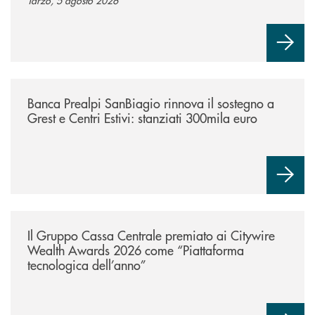
/news/bando-grest-e-centri-estivi-2026/
Banca Prealpi SanBiagio rinnova il sostegno a
Grest e Centri Estivi: stanziati 300mila euro
/news/il-gruppo-cassa-centrale-premiato-ai-citywire-wealth-awards-20
Il Gruppo Cassa Centrale premiato ai Citywire
Wealth Awards 2026 come “Piattaforma
tecnologica dell’anno”