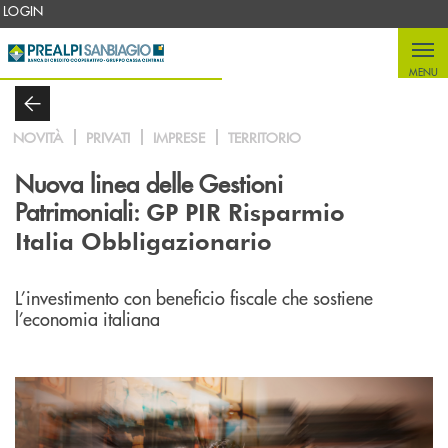
Salta al contenuto principale
LOGIN
MENU
NOVITÀ
PRIVATI
IMPRESE
TERRITORIO
Nuova linea delle Gestioni
Patrimoniali:
GP PIR Risparmio
Italia Obbligazionario
L’investimento con beneficio fiscale che sostiene
l’economia italiana