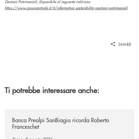
Gestioni Patrimoniali, disponibile al seguente indirizzo:
https://www.cassacentrale.it/it/informativa-sostenibilita-gestioni-patrimoniali
SHARE
Ti potrebbe interessare anche:
/news/banca-prealpi-sanbiagio-ricorda-roberto-franceschet/
Banca Prealpi SanBiagio ricorda Roberto
Franceschet
Tarzo, 5 agosto 2026