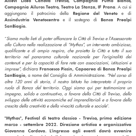
Allievi Liceo Canova Treviso, Compagnia Fumo Bianco,
. A cui si
Compagnia Ailuros Teatro, Teatro La Stanza, IF Prana
aggiungono il patrocinio della
e di
Regione del Veneto
e il sostegno di
Assindustria Venetocentro
Banca Prealpi
SanBiagio.
“
Siamo molto lieti di poter affiancare la Città di Treviso e l’Assessorato
alla Cultura nella realizzazione di “Mythos”, un intervento ambizioso,
qualificante e di ampio respiro, che proietta la Città e tutto il suo
territorio nel panorama culturale nazionale per l’originalità dei
contenuti e per la capacità di fare rete con associazioni, istituzioni e
imprese”,
dichiara
Francesco Piccin, Capoarea di Banca Prealpi
, a nome del Consiglio di Amministrazione.
“Nel corso di
SanBiagio
oltre 120 anni di storia, il nostro Istituto ha interpretato il proprio
ruolo di Banca del territorio. Oggi siamo qui per testimoniare un
impegno, solido e continuativo, a favore della Città di Treviso, dello
sviluppo delle attività economiche ed imprenditoriali e a favore della
crescita della creatività e della vivacità culturale e sociale
”.
"Mythos", Festival di teatro classico - Treviso, prima edizione
marzo - settembre 2022. Direzione artistica e organizzativa
Giovanna Cordova. L'ingresso agli eventi dovrà avvenire