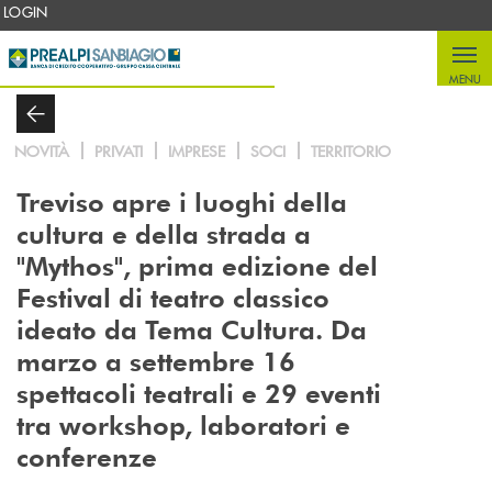
Salta al contenuto principale
LOGIN
MENU
NOVITÀ
PRIVATI
IMPRESE
SOCI
TERRITORIO
Treviso apre i luoghi della
cultura e della strada a
"Mythos", prima edizione del
Festival di teatro classico
ideato da Tema Cultura. Da
marzo a settembre 16
spettacoli teatrali e 29 eventi
tra workshop, laboratori e
conferenze