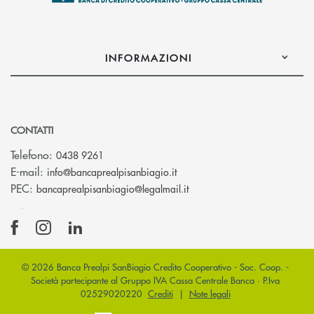
INFORMAZIONI
CONTATTI
Telefono:
0438 9261
(si apre l’app di posta elettr
E-mail:
info@bancaprealpisanbiagio.it
(si apre l’app di posta ele
PEC:
bancaprealpisanbiagio@legalmail.it
© 2026 Banca Prealpi SanBiagio Credito Cooperativo - Soc. Coop. -
Società partecipante al Gruppo IVA Cassa Centrale Banca · P.Iva
02529020220
Crediti
|
Note legali