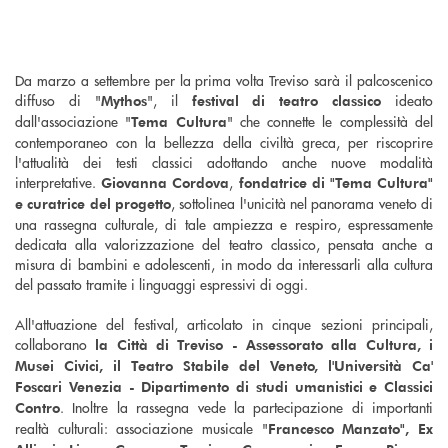
Da marzo a settembre per la prima volta Treviso sarà il palcoscenico
diffuso di "
", il
ideato
Mythos
festival di teatro classico
dall'associazione "
" che connette le complessità del
Tema Cultura
contemporaneo con la bellezza della civiltà greca, per riscoprire
l'attualità dei testi classici adottando anche nuove modalità
interpretative.
,
Giovanna Cordova
fondatrice di "Tema Cultura"
, sottolinea l'unicità nel panorama veneto di
e curatrice del progetto
una rassegna culturale, di tale ampiezza e respiro, espressamente
dedicata alla valorizzazione del teatro classico, pensata anche a
misura di bambini e adolescenti, in modo da interessarli alla cultura
del passato tramite i linguaggi espressivi di oggi.
All'attuazione del festival, articolato in cinque sezioni principali,
collaborano
la Città di Treviso - Assessorato alla Cultura, i
Musei Civici, il Teatro Stabile del Veneto, l'Università Ca'
Foscari Venezia - Dipartimento di studi umanistici e Classici
. Inoltre la rassegna vede la partecipazione di importanti
Contro
realtà culturali: associazione musicale "
Francesco Manzato", Ex