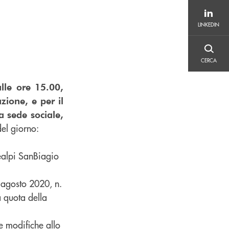
LINKEDIN
LINKEDIN
CERCA
CERCA
alle ore 15.00,
zione, e per il
a sede sociale,
del giorno:
ealpi SanBiagio
 agosto 2020, n.
a quota della
e modifiche allo