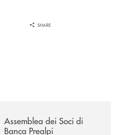
SHARE
2028/
news/assemblea-dei-soci-2026/
Assemblea dei Soci di
Banca Prealpi