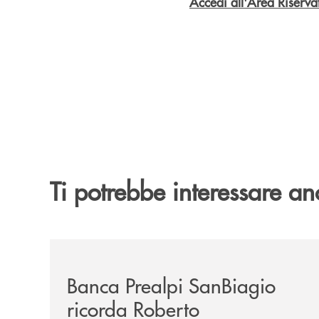
Accedi all'Area Riser
Ti potrebbe interessare an
/news/banca-prealpi-sanbiagio-ricorda-roberto-
Banca Prealpi SanBiagio
ricorda Roberto