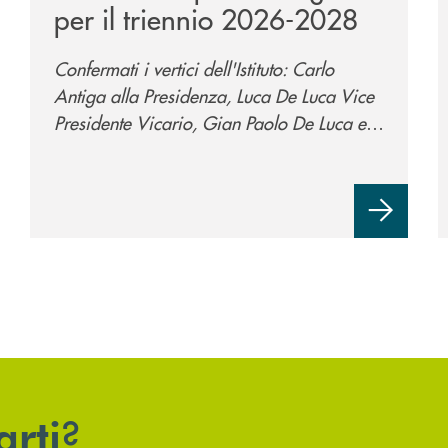
per il triennio 2026-2028
Confermati i vertici dell'Istituto: Carlo
Antiga alla Presidenza, Luca De Luca Vice
Presidente Vicario, Gian Paolo De Luca e
Flavio Salvador Vice Presidenti. La
governance si rafforza con un Consiglio
ampliato a 13 componenti per sostenere la
crescita della Banca.
?
arti