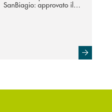
SanBiagio: approvato il
bilancio 2025, l’utile a
beneficenza e il rinnovo
degli organi sociali