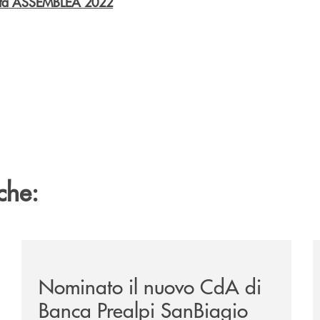
vata ASSEMBLEA 2022
che:
franceschet/
/news/nuovo-cda-di-banca-prealpi-sanbiagio-2026-
/
Nominato il nuovo CdA di
Banca Prealpi SanBiagio