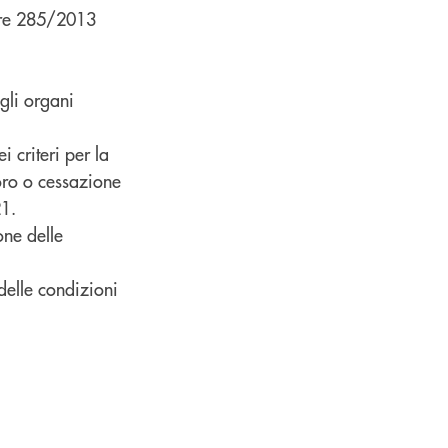
lare 285/2013
gli organi
 criteri per la
oro o cessazione
21.
one delle
delle condizioni