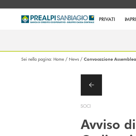
Salta al contenuto principale
PRIVATI
IMPR
Sei nella pagina:
Home
/
News
/
Convocazione Assemblea 
SOCI
Avviso d