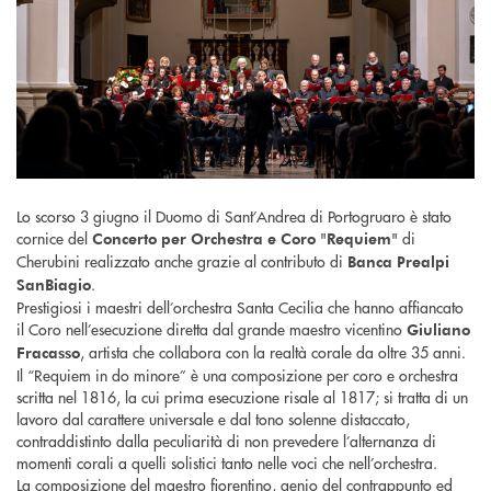
Lo scorso 3 giugno il Duomo di Sant’Andrea di Portogruaro è stato
cornice del
"
" di
Concerto per Orchestra e Coro
Requiem
Cherubini realizzato anche grazie al contributo di
Banca Prealpi
.
SanBiagio
Prestigiosi i maestri dell’orchestra Santa Cecilia che hanno affiancato
il Coro nell’esecuzione diretta dal grande maestro vicentino
Giuliano
, artista che collabora con la realtà corale da oltre 35 anni.
Fracasso
Il “Requiem in do minore” è una composizione per coro e orchestra
scritta nel 1816, la cui prima esecuzione risale al 1817; si tratta di un
lavoro dal carattere universale e dal tono solenne distaccato,
contraddistinto dalla peculiarità di non prevedere l’alternanza di
momenti corali a quelli solistici tanto nelle voci che nell’orchestra.
La composizione del maestro fiorentino, genio del contrappunto ed