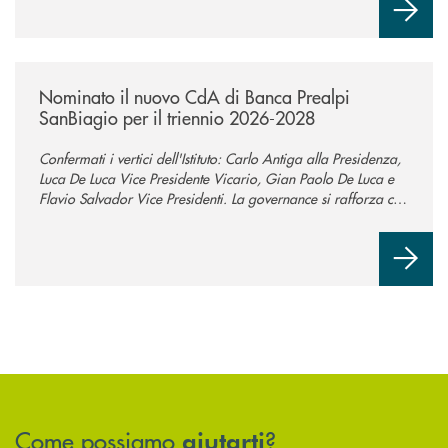
/news/nuovo-cda-di-banca-prealpi-sanbiagio-2026-2028/
Nominato il nuovo CdA di Banca Prealpi
SanBiagio per il triennio 2026-2028
Confermati i vertici dell'Istituto: Carlo Antiga alla Presidenza,
Luca De Luca Vice Presidente Vicario, Gian Paolo De Luca e
Flavio Salvador Vice Presidenti. La governance si rafforza con
un Consiglio ampliato a 13 componenti per sostenere la
crescita della Banca.
Come possiamo
?
aiutarti