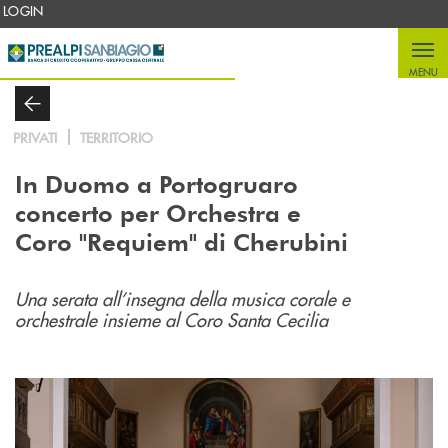
Salta al contenuto principale
LOGIN
MENU
PRIVATI
TERRITORIO
In Duomo a Portogruaro
concerto per Orchestra e
Coro "Requiem" di Cherubini
Una serata all’insegna della musica corale e
orchestrale insieme al Coro Santa Cecilia