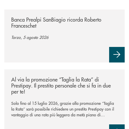
/news/banca-prealpi-sanbiagio-ricorda-roberto-franceschet/
Banca Prealpi SanBiagio ricorda Roberto
Franceschet
Tarzo, 5 agosto 2026
/news/al-via-la-promozione-taglia-la-rata-di-prestipay-il-prestito-perso
Al via la promozione “Taglia la Rata” di
Prestipay. Il prestito personale che si fa in due
per te!
Solo fino al 15 luglio 2026, grazie alla promozione “Taglia
la Rata” sarà possibile richiedere un prestito Prestipay con il
vantaggio di una rata più leggera da metà piano di
rimborso.