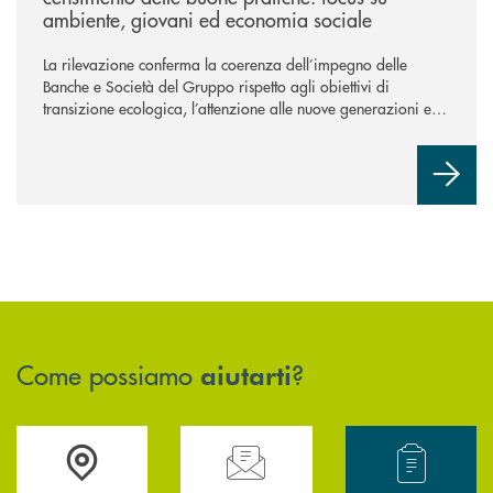
ambiente, giovani ed economia sociale
La rilevazione conferma la coerenza dell’impegno delle
Banche e Società del Gruppo rispetto agli obiettivi di
transizione ecologica, l’attenzione alle nuove generazioni e
alle fasce vulnerabili della popolazione, svolgendo il ruolo di
attori chiave delle comunità locali. Installate 246 colonnine di
ricarica (+15% sul 2024) per veicoli elettrici. Oltre 4 mila i
premi allo studio erogati a favore dei giovani, in crescita del
18% rispetto al 2024.
Come possiamo
?
aiutarti
Accedi all' elenco completo delle filiali .
Hai bisogno di assistenza immediata? Contatta
Hai bisogno di alcun