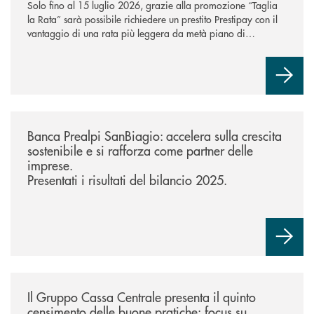
Solo fino al 15 luglio 2026, grazie alla promozione “Taglia
la Rata” sarà possibile richiedere un prestito Prestipay con il
vantaggio di una rata più leggera da metà piano di
rimborso.
/news/risultati-del-bilancio-di-esercizio-2025/
Banca Prealpi SanBiagio: accelera sulla crescita
sostenibile e si rafforza come partner delle
imprese.
Presentati i risultati del bilancio 2025.
/news/il-gruppo-cassa-centrale-presenta-il-quinto-censimento-delle-bu
Il Gruppo Cassa Centrale presenta il quinto
censimento delle buone pratiche: focus su