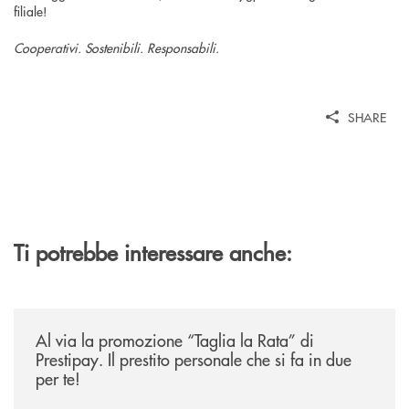
filiale!
Cooperativi. Sostenibili. Responsabili.
SHARE
Ti potrebbe interessare anche:
/news/al-via-la-promozione-taglia-la-rata-di-prestipay-il-prestito-perso
Al via la promozione “Taglia la Rata” di
Prestipay. Il prestito personale che si fa in due
per te!