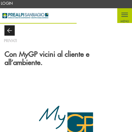
Salta al contenuto principale
LOGIN
MENU
PRIVATI
Con MyGP vicini al cliente e
all’ambiente.