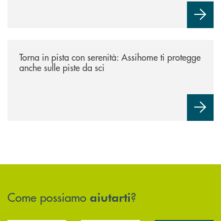
misura che mira a ottenere un quadro più chiaro e coerente
tra le transazioni POS e le vendite rilevate dai registratori di
cassa.
/news/torna-in-pista-con-serenita-assihome-ti-protegge-anche-sulle-pist
Torna in pista con serenità: Assihome ti protegge
anche sulle piste da sci
Come possiamo
?
aiutarti