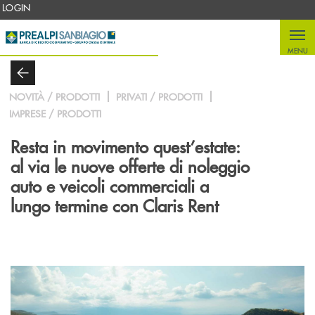
Salta al contenuto principale
LOGIN
MENU
NOVITÀ / PRODOTTI
PRIVATI / PRODOTTI
IMPRESE / PRODOTTI
Resta in movimento quest’estate:
al via le nuove offerte di noleggio
auto e veicoli commerciali a
lungo termine con Claris Rent