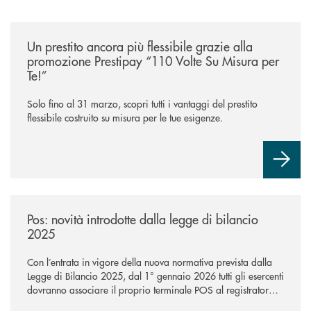
/news/prestipay-110-volte-su-misura-per-te/
Un prestito ancora più flessibile grazie alla
promozione Prestipay “110 Volte Su Misura per
Te!”
Solo fino al 31 marzo, scopri tutti i vantaggi del prestito
flessibile costruito su misura per le tue esigenze.
/news/pos-novita-introdotte-dalla-legge-di-bilancio-2025/
Pos: novità introdotte dalla legge di bilancio
2025
Con l’entrata in vigore della nuova normativa prevista dalla
Legge di Bilancio 2025, dal 1° gennaio 2026 tutti gli esercenti
dovranno associare il proprio terminale POS al registratore
telematico tramite il Portale dell’Agenzia delle Entrate: una