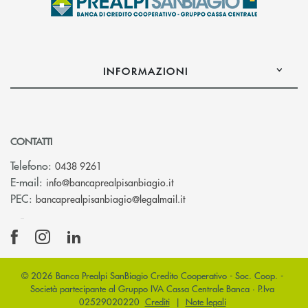
INFORMAZIONI
CONTATTI
Telefono:
0438 9261
(si apre l’app di posta elettr
E-mail:
info@bancaprealpisanbiagio.it
(si apre l’app di posta ele
PEC:
bancaprealpisanbiagio@legalmail.it
© 2026 Banca Prealpi SanBiagio Credito Cooperativo - Soc. Coop. -
Società partecipante al Gruppo IVA Cassa Centrale Banca · P.Iva
02529020220
Crediti
|
Note legali