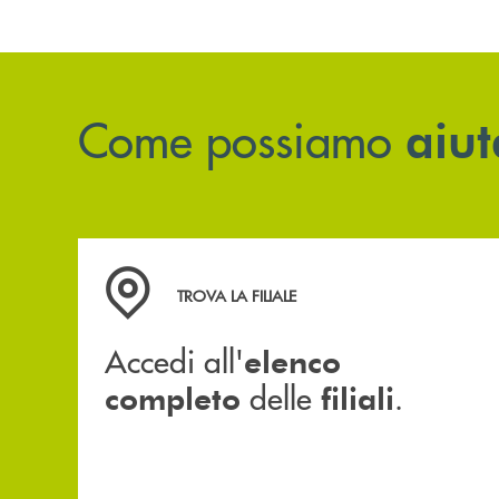
Come possiamo
aiut
Accedi all' elenco completo delle filiali .
TROVA LA FILIALE
Accedi all'
elenco
delle
.
completo
filiali