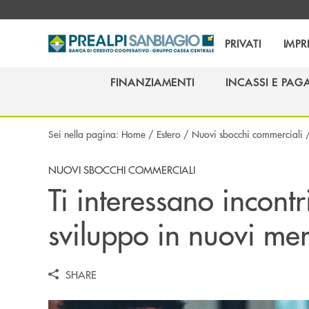
Salta al contenuto principale
PRIVATI
IMPR
FINANZIAMENTI
INCASSI E PAG
FINANZIAMENTI
INCASSI E PAG
Sei nella pagina:
Home
/
Estero
/
Nuovi sbocchi commerciali
NUOVI SBOCCHI COMMERCIALI
Ti interessano incontr
sviluppo in nuovi mer
SHARE