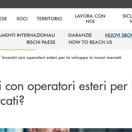
LAVORA CON
SIC
ESE
SOCI
TERRITORIO
NOI
AMENTI INTERNAZIONALI
GARANZIE
NUOVI SBO
AMENTI INTERNAZIONALI
GARANZIE
NUOVI SBO
RISCHI PAESE
HOW TO REACH US
RISCHI PAESE
HOW TO REACH US
/
Incontri con operatori esteri per lo sviluppo in nuovi mercati
i con operatori esteri per 
cati?