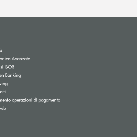
tà
tronica Avanzata
ssi IBOR
Apre una nuova finestra
en Banking
Apre una nuova finestra
wing
lti
mento operazioni di pagamento
web
nestra