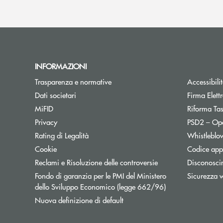
INFORMAZIONI
Trasparenza e normative
Accessibili
Dati societari
Firma Elet
MiFID
Riforma Ta
Privacy
PSD2 – Op
Rating di Legalità
Whistleblo
Cookie
Codice appa
Reclami e Risoluzione delle controversie
Disconosci
Fondo di garanzia per le PMI del Ministero
Sicurezza 
Apre una nuova fi
dello Sviluppo Economico (legge 662/96)
Nuova definizione di default