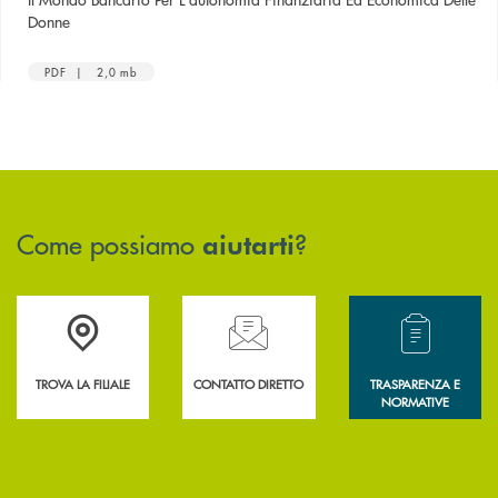
apre una nuova finestra
Donne
PDF | 2,0 mb
Come possiamo
?
aiutarti
Accedi all' elenco completo delle filiali .
Hai bisogno di assistenza immediata? Contatta
Hai bisogno di alcun
TROVA LA FILIALE
CONTATTO DIRETTO
TRASPARENZA E
NORMATIVE