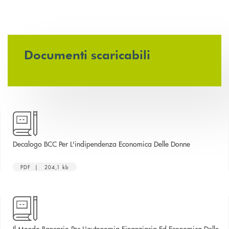
Documenti scaricabili
apre una nuo
Decalogo BCC Per L'indipendenza Economica Delle Donne
PDF | 204,1 kb
Il Mondo Bancario Per L'autonomia Finanziaria Ed Economica Delle