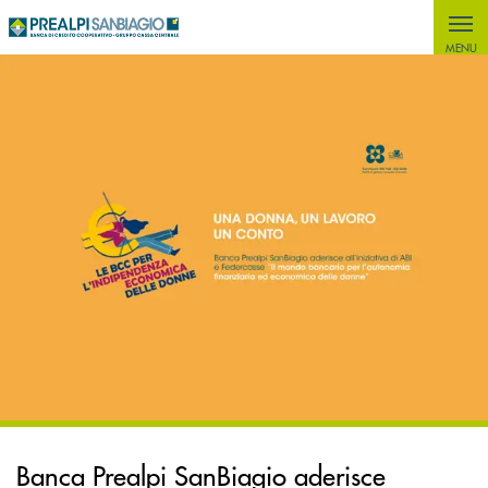
MENU
Banca Prealpi SanBiagio aderisce