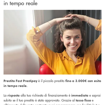
in tempo reale
è il piccolo prestito
Prestito Fast Prestipay
fino a 3.000€ con
esito
in tempo reale.
La
alla tua richiesta di finanziamento è
e saprai
risposta
immediata
subito se il tuo prestito è stato approvato. Grazie al
e
tasso fisso
all'importo della
puoi programmare con facilità le tue