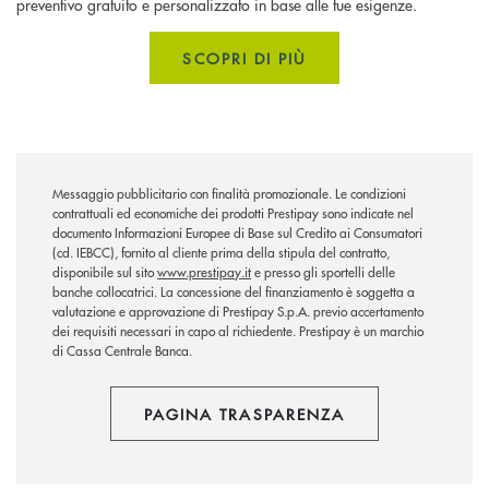
preventivo gratuito e personalizzato in base alle tue esigenze.
SCOPRI DI PIÙ
Messaggio pubblicitario con finalità promozionale. Le condizioni
contrattuali ed economiche dei prodotti Prestipay sono indicate nel
documento Informazioni Europee di Base sul Credito ai Consumatori
(cd. IEBCC), fornito al cliente prima della stipula del contratto,
disponibile sul sito
www.prestipay.it
e presso gli sportelli delle
banche collocatrici. La concessione del finanziamento è soggetta a
valutazione e approvazione di Prestipay S.p.A. previo accertamento
dei requisiti necessari in capo al richiedente. Prestipay è un marchio
di Cassa Centrale Banca.
PAGINA TRASPARENZA