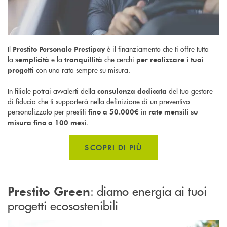
Il
è il finanziamento che ti offre tutta
Prestito Personale Prestipay
la
e la
che cerchi
semplicità
tranquillità
per realizzare i tuoi
con una rata sempre su misura.
progetti
In filiale potrai avvalerti della
del tuo gestore
consulenza dedicata
di fiducia che ti supporterà nella definizione di un preventivo
personalizzato per prestiti
in
fino a 50.000€
rate mensili su
.
misura fino a 100 mesi
SCOPRI DI PIÙ
: d
iamo energia ai tuoi
Prestito Green
progetti ecosostenibili