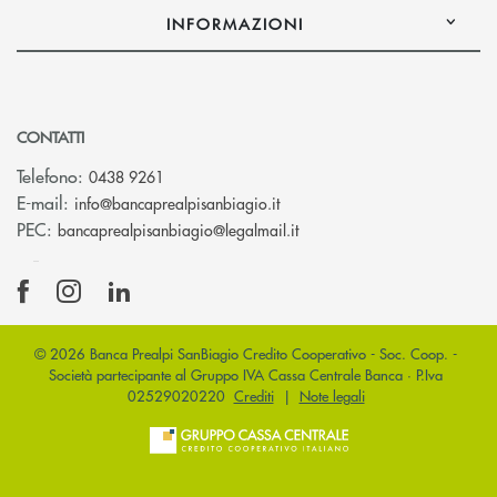
INFORMAZIONI
CONTATTI
Telefono:
0438 9261
(si apre l’app di posta elettr
E-mail:
info@bancaprealpisanbiagio.it
(si apre l’app di posta ele
PEC:
bancaprealpisanbiagio@legalmail.it
© 2026 Banca Prealpi SanBiagio Credito Cooperativo - Soc. Coop. -
Società partecipante al Gruppo IVA Cassa Centrale Banca · P.Iva
02529020220
Crediti
|
Note legali