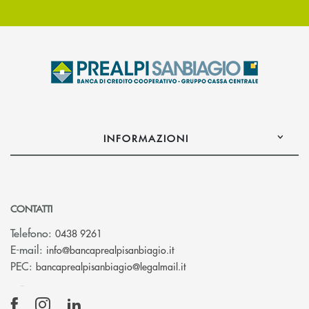
INFORMAZIONI
CONTATTI
Telefono:
0438 9261
(si apre l’app di posta elettr
E-mail:
info@bancaprealpisanbiagio.it
(si apre l’app di posta ele
PEC:
bancaprealpisanbiagio@legalmail.it