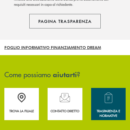
requisiti necessari in capo al richiedente.
PAGINA TRASPARENZA
FOGLIO INFORMATIVO FINANZIAMENTO DREAM
Come possiamo
?
aiutarti
Accedi all' elenco completo delle filiali .
Hai bisogno di assistenza immediata? Contatta
Hai bisogno di alcun
TROVA LA FILIALE
CONTATTO DIRETTO
TRASPARENZA E
NORMATIVE