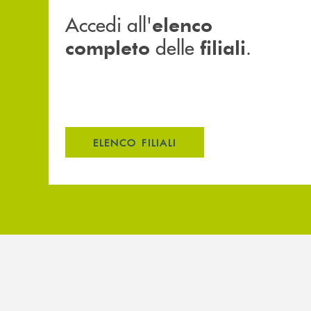
Accedi all'
elenco
delle
.
completo
filiali
ELENCO FILIALI