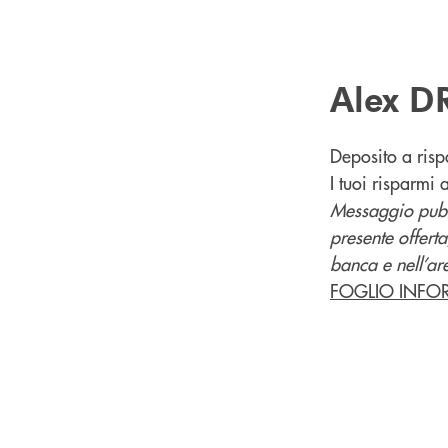
Alex D
Deposito a ris
I tuoi risparmi 
Messaggio pubbl
presente offerta
banca e nell’ar
FOGLIO INFO