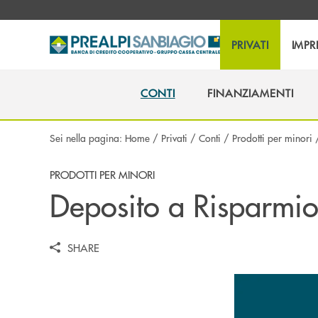
Salta al contenuto principale
PRIVATI
IMPR
CONTI
FINANZIAMENTI
CONTI
FINANZIAMENTI
Sei nella pagina:
Home
/
Privati
/
Conti
/
Prodotti per minori
PRODOTTI PER MINORI
Deposito a Risparmi
SHARE