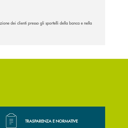
ione dei clienti presso gli sportelli della banca e nella
Hai bisogno di alcuni documenti ? Vai alla pagina Trasp
TRASPARENZA E NORMATIVE