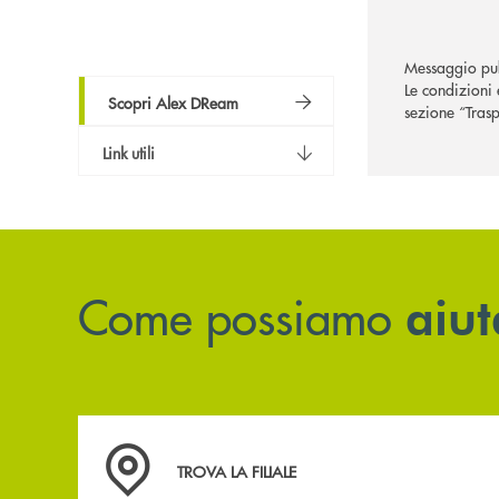
Messaggio pub
Le condizioni 
Scopri Alex DReam
sezione “Trasp
Link utili
Come possiamo
aiut
Accedi all' elenco completo delle filiali .
TROVA LA FILIALE