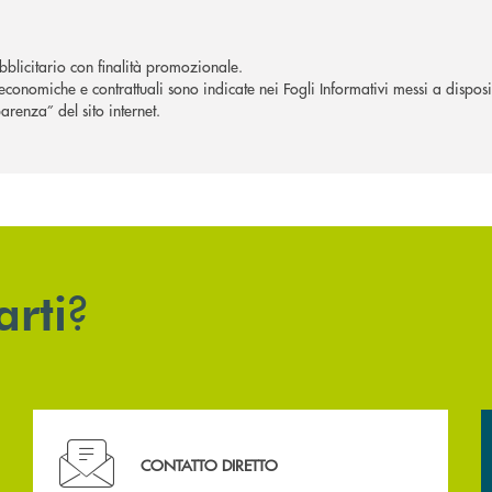
blicitario con finalità promozionale.
economiche e contrattuali sono indicate nei Fogli Informativi messi a disposiz
arenza” del sito internet.
?
arti
Hai bisogno di assistenza immediata? Contattaci .
CONTATTO DIRETTO