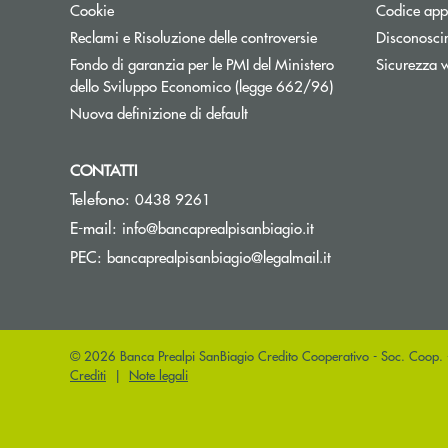
Cookie
Codice appa
Reclami e Risoluzione delle controversie
Disconosci
Fondo di garanzia per le PMI del Ministero
Sicurezza 
Apre una nuova fi
dello Sviluppo Economico (legge 662/96)
Nuova definizione di default
CONTATTI
Telefono:
0438 9261
(si apre l’app di po
E-mail:
info@bancaprealpisanbiagio.it
(si apre l’app di 
PEC:
bancaprealpisanbiagio@legalmail.it
© 2026 Banca Prealpi SanBiagio Credito Cooperativo - Soc. Coop.
Crediti
|
Note legali