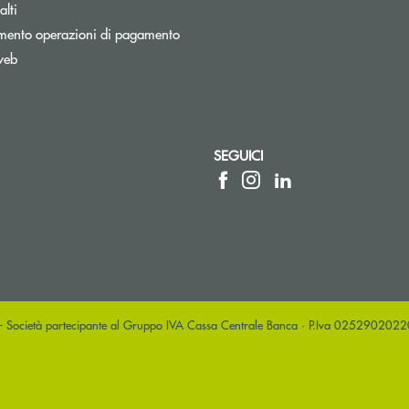
lti
mento operazioni di pagamento
web
nestra
SEGUICI
sta elettronica)
posta elettronica)
 - Società partecipante al Gruppo IVA Cassa Centrale Banca · P.Iva 025290202