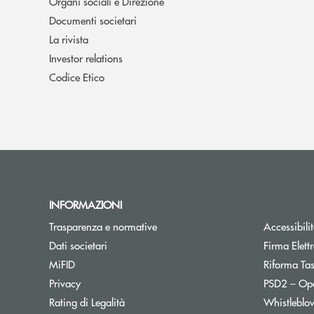
Organi sociali e Direzione
Documenti societari
La rivista
Investor relations
Codice Etico
INFORMAZIONI
Trasparenza e normative
Accessibili
Dati societari
Firma Elet
MiFID
Riforma Ta
Privacy
PSD2 – Op
Rating di Legalità
Whistleblo