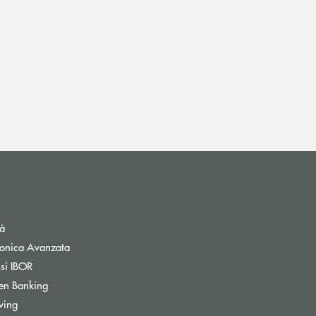
tà
tronica Avanzata
ssi IBOR
Apre una nuova finestra
en Banking
Apre una nuova finestra
wing