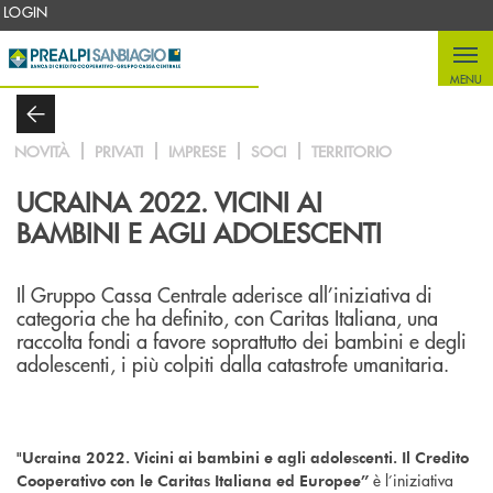
Salta al contenuto principale
LOGIN
MENU
NOVITÀ
PRIVATI
IMPRESE
SOCI
TERRITORIO
UCRAINA 2022. VICINI AI
BAMBINI E AGLI ADOLESCENTI
Il Gruppo Cassa Centrale aderisce all’iniziativa di
categoria che ha definito, con Caritas Italiana, una
raccolta fondi a favore soprattutto dei bambini e degli
adolescenti, i più colpiti dalla catastrofe umanitaria.
"Ucraina 2022. Vicini ai bambini e agli adolescenti. Il Credito
è l’iniziativa
Cooperativo con le Caritas Italiana ed Europee”