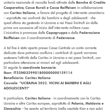
unitaria nazionale di raccolta fondi attivata dalle
Banche di Credito
in collaborazione
Cooperativo, Casse Rurali e Casse Raiffeisen
con
, a favore del progetto di intervento umanitario
Caritas Italiana
– soprattutto nei confronti dei bambini e degli adolescenti - che
quest’ultima sta gestendo in Ucraina e nei Paesi limitrofi sin dalle
prime ore successive all’inizio dell’intervento militare russo.
L’iniziativa è promossa dalle
e dalla
Capogruppo
Federazione
con il coordinamento di
.
Raiffeisen
Federcasse
A tal fine è stato aperto presso Cassa Centrale un conto corrente
dedicato dove potranno confluire i contributi di quanti vorranno
sostenere l’attività della Caritas in Ucraina e nei paesi limitrofi, con
particolare attenzione ai minori ed agli adolescenti.
Di seguito le
:
coordinate bancarie
Iban: IT55M0359901800000000159114
Beneficiario: Caritas Italiana
Causale: “UCRAINA 2022. VICINI AI BAMBINI E AGLI
ADOLESCENTI”
In particolare,
- in coordinamento con la Caritas
Caritas Italiana
Ucraina e altre Caritas europee, soprattutto di
Polonia, Moldavia e
– ha aperto sul territorio (nella capitale Kiev e non solo)
Slovacchia