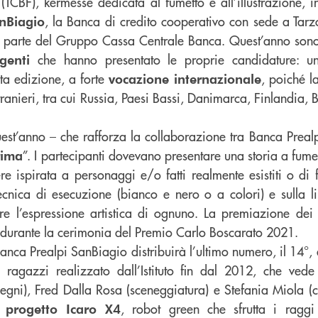
(TCBF), kermesse dedicata al fumetto e all’illustrazione, 
l
, la Banca di credito cooperativo con sede a Tarz
nBiagio
e, parte del Gruppo Cassa Centrale Banca. Quest’anno son
che hanno presentato le proprie candidature: 
genti
ata edizione, a forte
, poiché l
vocazione internazionale
tranieri, tra cui Russia, Paesi Bassi, Danimarca, Finlandia, 
quest’anno – che rafforza la collaborazione tra Banca Preal
”. I partecipanti dovevano presentare una storia a fume
rima
re ispirata a personaggi e/o fatti realmente esistiti o di
ecnica di esecuzione (bianco e nero o a colori) e sulla li
ire l’espressione artistica di ognuno. La premiazione dei v
durante la cerimonia del Premio Carlo Boscarato 2021.
Banca Prealpi SanBiagio distribuirà l’ultimo numero, il 14°,
ragazzi realizzato dall’Istituto fin dal 2012, che vede 
egni), Fred Dalla Rosa (sceneggiatura) e Stefania Miola (co
l
, robot green che sfrutta i raggi u
progetto Icaro X4