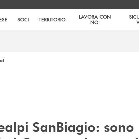
LAVORA CON
SIC
ESE
SOCI
TERRITORIO
NOI
al
ealpi SanBiagio: sono 