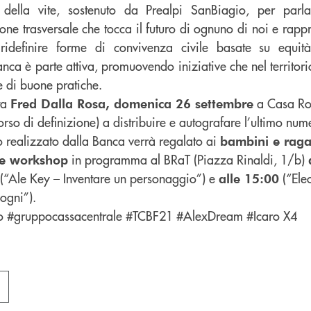
i della vite, sostenuto da Prealpi SanBiagio, per par
one trasversale che tocca il futuro di ognuno di noi e rapp
definire forme di convivenza civile basate su equità,
 Banca è parte attiva, promuovendo iniziative che nel territo
e di buone pratiche.
sta
a Casa Ro
Fred Dalla Rosa, domenica 26 settembre
rso di definizione) a distribuire e autografare l’ultimo num
to realizzato dalla Banca verrà regalato ai
bambini e raga
in programma al BRaT (Piazza Rinaldi, 1/b)
ue workshop
(“Ale Key – Inventare un personaggio”) e
(“Ele
alle 15:00
sogni”).
o #gruppocassacentrale #TCBF21 #AlexDream #Icaro X4