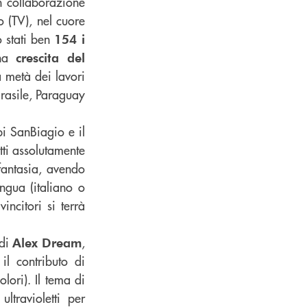
in collaborazione
o (TV), nel cuore
o stati ben
154 i
una
crescita del
a metà dei lavori
Brasile, Paraguay
pi SanBiagio e il
tti assolutamente
 fantasia, avendo
ngua (italiano o
incitori si terrà
 di
,
Alex Dream
il contributo di
lori). Il tema di
ltravioletti per