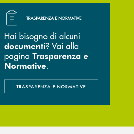
Hai bisogno di alcuni documenti ? Vai alla pagina Trasp
TRASPARENZA E NORMATIVE
Hai bisogno di alcuni
? Vai alla
documenti
pagina
Trasparenza e
.
Normative
TRASPARENZA E NORMATIVE