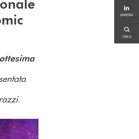
ionale
LINKEDIN
omic
LINKEDIN
CERCA
CERCA
iottesima
sentata
razzi.