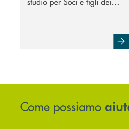
studio per Soci e figli dei
Soci. Un impegno che
mette i Soci al centro.
Come possiamo
aiut