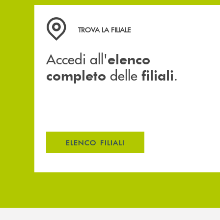
Accedi all' elenco completo delle filiali .
TROVA LA FILIALE
Accedi all'
elenco
delle
.
completo
filiali
ELENCO FILIALI