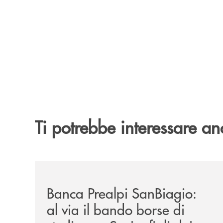
Ti potrebbe interessare an
/news/borse-di-studio-2026/
Banca Prealpi SanBiagio:
al via il bando borse di