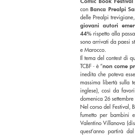
Comic Book Festiva
con
Banca Prealpi Sa
delle Prealpi trevigian
giovani autori emer
rispetto alla pass
44%
sono arrivati da paesi s
e Marocco.
Il tema del contest di 
TCBF - è “
non come p
inedita che poteva esse
massima libertà sulla t
inglese), così da favor
domenica 26 settembre 
Nel corso del Festival, 
fumetto per bambini e 
Valentino Villanova (dis
quest’anno partirà da