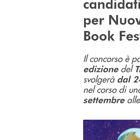
candidat
per Nuov
Book Fes
Il concorso è pa
del
edizione
T
svolgerà
dal 2
nel corso di u
alle
settembre