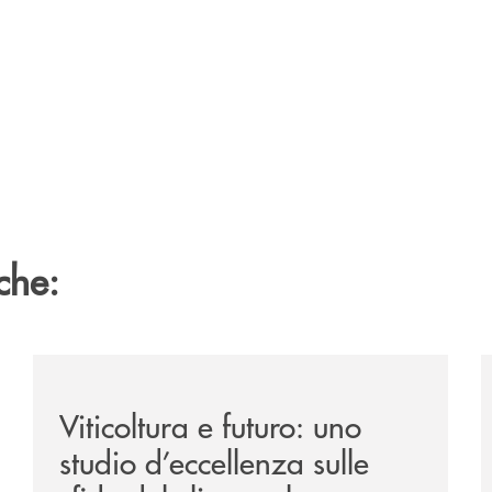
che:
/news/atti-convegno-agricoltura/
/
Viticoltura e futuro: uno
studio d’eccellenza sulle