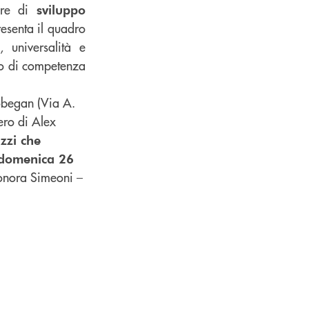
lare di
sviluppo
resenta il quadro
 universalità e
rio di competenza
began (Via A.
ero di Alex
zzi che
domenica 26
onora Simeoni –