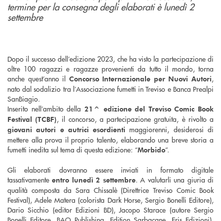
termine per la consegna degli elaborati è lunedì 2
settembre
Dopo il successo dell’edizione 2023, che ha visto la partecipazione di
oltre 100 ragazzi e ragazze provenienti da tutto il mondo, torna
anche quest’anno il
,
Concorso Internazionale per Nuovi Autori
nato dal sodalizio tra l’Associazione fumetti in Treviso e Banca Prealpi
SanBiagio.
Inserito nell’ambito della
21^ edizione del Treviso Comic Book
, il concorso, a partecipazione gratuita, è rivolto a
Festival (TCBF)
maggiorenni, desiderosi di
giovani autori e autrici esordienti
mettere alla prova il proprio talento, elaborando una breve storia a
fumetti inedita sul tema di questa edizione: “
”.
Morbido
Gli elaborati dovranno essere inviati in formato digitale
tassativamente
. A valutarli una giuria di
entro lunedì 2 settembre
qualità composta da Sara Chissalè (Direttrice Treviso Comic Book
Festival), Adele Matera (colorista Dark Horse, Sergio Bonelli Editore),
Dario Sicchio (editor Edizioni BD), Jacopo Starace (autore Sergio
Bonelli Editore, BAO Publishing, Edition Sarbacane, Eris Edizioni),