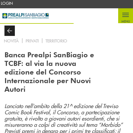
Salta al contenuto principale
LOGIN
MENU
NOVITÀ
PRIVATI
TERRITORIO
Banca Prealpi SanBiagio e
TCBF: al via la nuova
edizione del Concorso
Internazionale per Nuovi
Autori
Lanciato nell’ambito della 21^ edizione del Treviso
Comic Book Festival, il Concorso, a partecipazione
gratuita, è rivolto a giovani autori esordienti, che si
misureranno a colpi di creatività sul tema “Morbido”
Previsti premi in denaro per i primi tre classificati; il