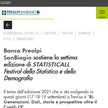
Salta al contenuto principale
LOGIN
MENU
EMERGENZA COVID-19
NOVITÀ
PRIVATI
IMPRESE
SOCI
TERRITORIO
Banca Prealpi
sostiene la settima
SanBiagio
edizione di
STATISTICALL
Festival della
Statistica e della
Demografia
Il tema dell’edizione 2021 che si sta svolgendo in
questi giorni (17-18-19 settembre) a Treviso è “
Ri-
.
Generazioni
Dati, storie e prospettive oltre il
”
Covid-19