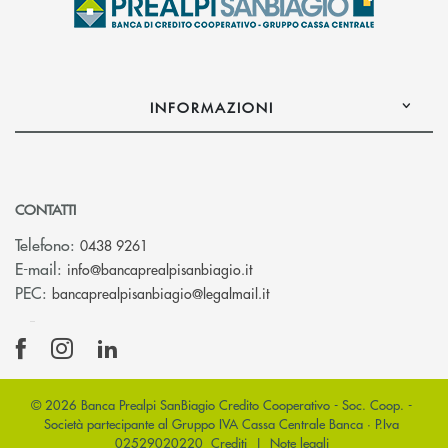
INFORMAZIONI
CONTATTI
Telefono:
0438 9261
(si apre l’app di posta elettr
E-mail:
info@bancaprealpisanbiagio.it
(si apre l’app di posta ele
PEC:
bancaprealpisanbiagio@legalmail.it
© 2026 Banca Prealpi SanBiagio Credito Cooperativo - Soc. Coop. -
Società partecipante al Gruppo IVA Cassa Centrale Banca · P.Iva
02529020220
Crediti
|
Note legali