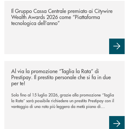
/news/il-gruppo-cassa-centrale-premiato-ai-citywire-wealth-awards-20
Il Gruppo Cassa Centrale premiato ai Citywire
Wealth Awards 2026 come “Piattaforma
tecnologica dell’anno”
/news/al-via-la-promozione-taglia-la-rata-di-prestipay-il-prestito-perso
Al via la promozione “Taglia la Rata” di
Prestipay. Il prestito personale che si fa in due
per te!
Solo fino al 15 luglio 2026, grazie alla promozione “Taglia
la Rata” sarà possibile richiedere un prestito Prestipay con il
vantaggio di una rata più leggera da metà piano di
rimborso.