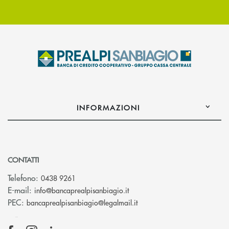
INFORMAZIONI
CONTATTI
Telefono:
0438 9261
(si apre l’app di posta elettr
E-mail:
info@bancaprealpisanbiagio.it
(si apre l’app di posta ele
PEC:
bancaprealpisanbiagio@legalmail.it