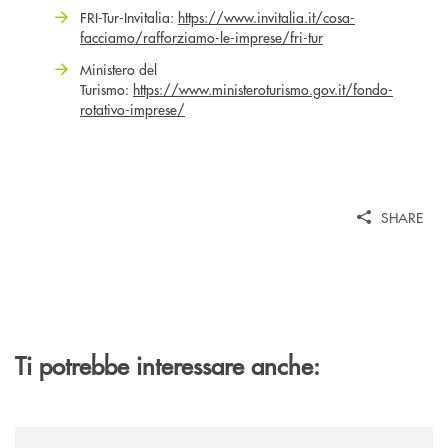
FRI-Tur-Invitalia:
https://www.invitalia.it/cosa-
facciamo/rafforziamo-le-imprese/fri-tur
Ministero del
Turismo:
https://www.ministeroturismo.gov.it/fondo-
rotativo-imprese/
SHARE
Ti potrebbe interessare anche:
/news/borse-di-studio-2026/