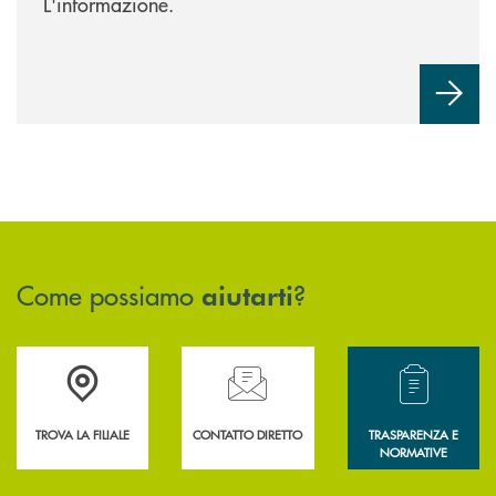
L'informazione.
Come possiamo
?
aiutarti
Accedi all' elenco completo delle filiali .
Hai bisogno di assistenza immediata? Contatta
Hai bisogno di alcun
TROVA LA FILIALE
CONTATTO DIRETTO
TRASPARENZA E
NORMATIVE