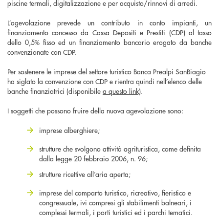
piscine termali, digitalizzazione e per acquisto/rinnovi di arredi.
L’agevolazione prevede un contributo in conto impianti, un
finanziamento concesso da Cassa Depositi e Prestiti (CDP) al tasso
dello 0,5% fisso ed un finanziamento bancario erogato da banche
convenzionate con CDP.
Per sostenere le imprese del settore turistico Banca Prealpi SanBiagio
ha siglato la convenzione con CDP e rientra quindi nell’elenco delle
banche finanziatrici (disponibile
a questo link)
.
I soggetti che possono fruire della nuova agevolazione sono:
imprese alberghiere;
strutture che svolgono attività agrituristica, come definita
dalla legge 20 febbraio 2006, n. 96;
strutture ricettive all’aria aperta;
imprese del comparto turistico, ricreativo, fieristico e
congressuale, ivi compresi gli stabilimenti balneari, i
complessi termali, i porti turistici ed i parchi tematici.