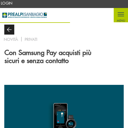
Salta al contenuto principale
LOGIN
MENU
NOVITÀ
PRIVATI
Con Samsung Pay acquisti più
sicuri e senza contatto