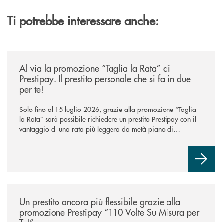
Ti potrebbe interessare anche:
/news/al-via-la-promozione-taglia-la-rata-di-prestipay-il-prestito-perso
Al via la promozione “Taglia la Rata” di
Prestipay. Il prestito personale che si fa in due
per te!
Solo fino al 15 luglio 2026, grazie alla promozione “Taglia
la Rata” sarà possibile richiedere un prestito Prestipay con il
vantaggio di una rata più leggera da metà piano di
rimborso.
/news/prestipay-110-volte-su-misura-per-te/
Un prestito ancora più flessibile grazie alla
promozione Prestipay “110 Volte Su Misura per