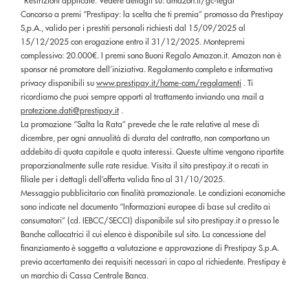
*Restrizioni applicate. Vedere dettagli su: amazon.it/gc-legal
Concorso a premi “Prestipay: la scelta che ti premia” promosso da Prestipay
S,p.A., valido per i prestiti personali richiesti dal 15/09/2025 al
15/12/2025 con erogazione entro il 31/12/2025. Montepremi
complessivo: 20.000€. I premi sono Buoni Regalo Amazon.it. Amazon non è
sponsor né promotore dell’iniziativa. Regolamento completo e informativa
privacy disponibili su
www.prestipay.it/home-com/regolamenti
. Ti
ricordiamo che puoi sempre opporti al trattamento inviando una mail a
protezione.dati@prestipay.it
.
La promozione “Salta la Rata” prevede che le rate relative al mese di
dicembre, per ogni annualità di durata del contratto, non comportano un
addebito di quota capitale e quota interessi. Queste ultime vengono ripartite
proporzionalmente sulle rate residue. Visita il sito prestipay.it o recati in
filiale per i dettagli dell’offerta valida fino al 31/10/2025.
Messaggio pubblicitario con finalità promozionale. Le condizioni economiche
sono indicate nel documento “Informazioni europee di base sul credito ai
consumatori” (cd. IEBCC/SECCI) disponibile sul sito prestipay.it o presso le
Banche collocatrici il cui elenco è disponibile sul sito. La concessione del
finanziamento è soggetta a valutazione e approvazione di Prestipay S.p.A.
previo accertamento dei requisiti necessari in capo al richiedente. Prestipay è
un marchio di Cassa Centrale Banca.