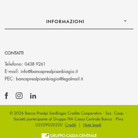
INFORMAZIONI
CONTATTI
Telefono:
0438 9261
(si apre l’app di posta elettr
E-mail:
info@bancaprealpisanbiagio.it
(si apre l’app di posta ele
PEC:
bancaprealpisanbiagio@legalmail.it
© 2026 Banca Prealpi SanBiagio Credito Cooperativo - Soc. Coop. -
Società partecipante al Gruppo IVA Cassa Centrale Banca · P.Iva
02529020220
Crediti
|
Note legali