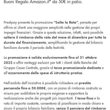
Buoni Regalo Amazon.it* da 50€ in palio.
Prestipay presenta la promozione
, pensata per
“Salta la Rata”
offrire ai clienti una maggiore semplicità nella gestione dei propri
impegni finanziari. Grazie a questa soluzione, infatti, sarà possibile
saltare il rimborso della rata del mese di dicembre per tutta la
, semplificando la gestione del bilancio
durata del finanziamento
familiare durante il periodo delle festività.
La
promozione è valida esclusivamente fino al 31 ottobre
e offre vantaggi esclusivi per tutti i clienti delle Banche del
2025
Gruppo Cassa Centrale, grazie al
e
tasso promozionale dedicato
all’
.
azzeramento delle spese di istruttoria pratica
Nell’ambito dell’iniziativa è possibile richiedere un
prestito
, con un piano di rimborso costruito su
personale fino a 50.000€
misura per soddisfare le proprie esigenze e supportare la
realizzazione anche dei progetti più importanti. Il
e la
tasso fisso
rata di importo costante, consentono di pianificare in modo chiaro e
sicuro il proprio bilancio familiare,
senza il pensiero del rimborso