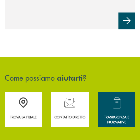
Come possiamo
?
aiutarti
Accedi all' elenco completo delle filiali .
Hai bisogno di assistenza immediata? Contatta
Hai bisogno di alcun
TROVA LA FILIALE
CONTATTO DIRETTO
TRASPARENZA E
NORMATIVE