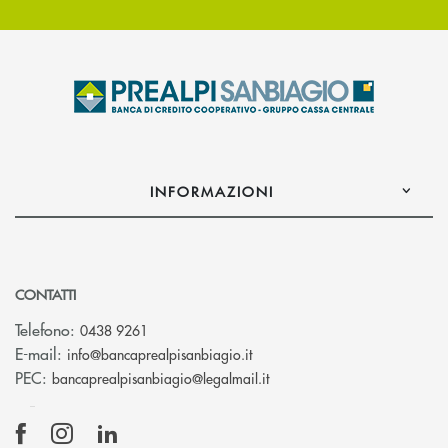
INFORMAZIONI
CONTATTI
Telefono:
0438 9261
(si apre l’app di posta elettr
E-mail:
info@bancaprealpisanbiagio.it
(si apre l’app di posta ele
PEC:
bancaprealpisanbiagio@legalmail.it