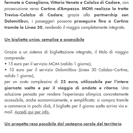
, con
fermate a Conegliano, Vittorio Veneto e Calalzo di Cadore
prosecuzione verso
.
Cortina d’Ampezzo
MOM realizza la tratta
; grazie alla
Treviso–Calalzo di Cadore
partnership con
, i passeggeri possono
Dolomitibus
proseguire fino a Cortina
, rendendo il viaggio completamente integrato.
tramite la Linea 30
Un biglietto unico, semplice e accessibile
Grazie a un sistema di bigliettazione integrata, il titolo di viaggio
comprende:
• 15 euro per il servizio MOM (valido 1 giorno),
• 10 euro per il servizio Dolomitibus (Linea 30 Calalzo–Cortina,
valido 1 giorno),
per un costo complessivo di
25 euro, utilizzabile per l’intera
. Una
giornata scelta e per il viaggio di andata e ritorno
soluzione pensata per rendere l’esperienza olimpica concretamente
accessibile, anche economicamente, e semplificata: si compra tramite
e-commerce in pochi click, il biglietto per il giorno scelto arriva via e-
mail.
Accedi qui per info.
Un progetto reso possibile dal sostegno corale del territorio