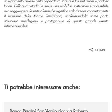
collegamento risiede nella capacità di fare rete tra istituzioni e partner
locali. Offrire a cittadini e turisti una mobilità sostenibile e accessibile
per raggiungere le vette olimpiche significa valorizzare concretamente
il territorio della Marca Trevigiana, confermandola come porta
d'accesso privilegiata e protagonista di questo grande evento
internazionale».
SHARE
Ti potrebbe interessare anche:
/news/banca-prealpi-sanbiagio-ricorda-roberto-franceschet/
Banca Prealpi SanBiagio ricorda Roberto