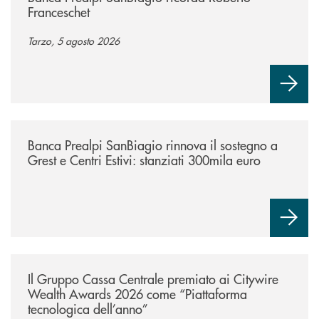
Franceschet
Tarzo, 5 agosto 2026
/news/bando-grest-e-centri-estivi-2026/
Banca Prealpi SanBiagio rinnova il sostegno a
Grest e Centri Estivi: stanziati 300mila euro
/news/il-gruppo-cassa-centrale-premiato-ai-citywire-wealth-awards-20
Il Gruppo Cassa Centrale premiato ai Citywire
Wealth Awards 2026 come “Piattaforma
tecnologica dell’anno”