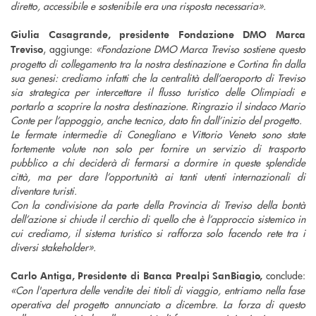
diretto, accessibile e sostenibile era una risposta necessaria».
Giulia Casagrande, presidente Fondazione DMO Marca
, aggiunge:
«Fondazione DMO Marca Treviso sostiene questo
Treviso
progetto di collegamento tra la nostra destinazione e Cortina fin dalla
sua genesi: crediamo infatti che la centralità dell’aeroporto di Treviso
sia strategica per intercettare il flusso turistico delle Olimpiadi e
portarlo a scoprire la nostra destinazione. Ringrazio il sindaco Mario
Conte per l’appoggio, anche tecnico, dato fin dall’inizio del progetto.
Le fermate intermedie di Conegliano e Vittorio Veneto sono state
fortemente volute non solo per fornire un servizio di trasporto
pubblico a chi deciderà di fermarsi a dormire in queste splendide
città, ma per dare l’opportunità ai tanti utenti internazionali di
diventare turisti.
Con la condivisione da parte della Provincia di Treviso della bontà
dell’azione si chiude il cerchio di quello che è l’approccio sistemico in
cui crediamo, il sistema turistico si rafforza solo facendo rete tra i
diversi stakeholder».
conclude:
Carlo Antiga, Presidente di Banca Prealpi SanBiagio,
«Con l'apertura delle vendite dei titoli di viaggio, entriamo nella fase
operativa del progetto annunciato a dicembre. La forza di questo