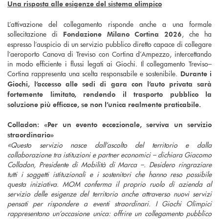
Una risposta alle esigenze del sistema olimpico
L’attivazione del collegamento risponde anche a una formale
sollecitazione di
, che ha
Fondazione Milano Cortina 2026
espresso l’auspicio di un servizio pubblico diretto capace di collegare
l’aeroporto Canova di Treviso con Cortina d’Ampezzo, intercettando
in modo efficiente i flussi legati ai Giochi. Il collegamento Treviso–
Cortina rappresenta una scelta responsabile e sostenibile.
Durante i
Giochi, l’accesso alle sedi di gara con l’auto privata sarà
fortemente limitato, rendendo il trasporto pubblico la
soluzione più efficace, se non l’unica realmente praticabile.
Colladon: «Per un evento eccezionale, serviva un servizio
straordinario»
«Questo servizio nasce dall’ascolto del territorio e dalla
collaborazione tra istituzioni e partner economici – dichiara Giacomo
Colladon, Presidente di Mobilità di Marca –. Desidero ringraziare
tutti i soggetti istituzionali e i sostenitori che hanno reso possibile
questa iniziativa. MOM conferma il proprio ruolo di azienda al
servizio delle esigenze del territorio anche attraverso nuovi servizi
pensati per rispondere a eventi straordinari. I Giochi Olimpici
rappresentano un’occasione unica: offrire un collegamento pubblico