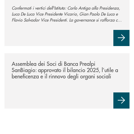
Confermati i vertici dell'Istituto: Carlo Antiga alla Presidenza,
Luca De Luca Vice Presidente Vicario, Gian Paolo De Luca e
Flavio Salvador Vice Presidenti. La governance si rafforza con
un Consiglio ampliato a 13 componenti per sostenere la
crescita della Banca.
/news/assemblea-dei-soci-2026/
Assemblea dei Soci di Banca Prealpi
SanBiagio: approvato il bilancio 2025, l’utile a
beneficenza e il rinnovo degli organi sociali