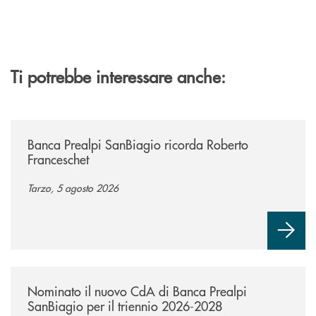
Ti potrebbe interessare anche:
/news/banca-prealpi-sanbiagio-ricorda-roberto-franceschet/
Banca Prealpi SanBiagio ricorda Roberto
Franceschet
Tarzo, 5 agosto 2026
/news/nuovo-cda-di-banca-prealpi-sanbiagio-2026-2028/
Nominato il nuovo CdA di Banca Prealpi
SanBiagio per il triennio 2026-2028