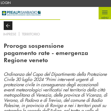
Salta al contenuto principale
LOGIN
MENU
IMPRESE
TERRITORIO
Proroga sospensione
pagamento rate - emergenza
Regione veneto
Ordinanza del Capo del Dipartimento della Protezione
Civile 30 luglio 2024 “Primi interventi urgenti di
protezione civile in conseguenza degli eccezionali
eventi meteorologici verificatisi nel territorio della città
metropolitana di Venezia, delle province di Vicenza, di
Verona, di Padova e di Treviso, del comune di Badia
Polesine, in provincia di Rovigo e nei i territori posti su
entrambe le sponde dell’Adige, nel tratto a valle di