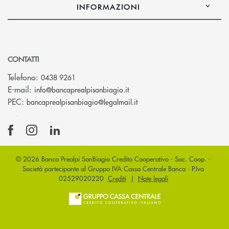
INFORMAZIONI
CONTATTI
Telefono:
0438 9261
(si apre l’app di posta elettr
E-mail:
info@bancaprealpisanbiagio.it
(si apre l’app di posta ele
PEC:
bancaprealpisanbiagio@legalmail.it
© 2026 Banca Prealpi SanBiagio Credito Cooperativo - Soc. Coop. -
Società partecipante al Gruppo IVA Cassa Centrale Banca · P.Iva
02529020220
Crediti
|
Note legali