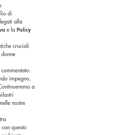
o
lio di
egati alla
e la
iva
Policy
iche cruciali
e donne
 commentato:
fondo impegno,
 Continueremo a
ilastri
nelle nostre
tra
, con questa