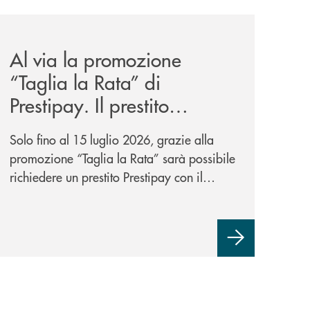
wealth-awards-2026-come-piattaforma-tecnologica-dell-an
news/al-via-la-promozione-taglia-la-rata-di-prestipay-il-pr
Al via la promozione
“Taglia la Rata” di
Prestipay. Il prestito
personale che si fa in due
Solo fino al 15 luglio 2026, grazie alla
per te!
promozione “Taglia la Rata” sarà possibile
richiedere un prestito Prestipay con il
vantaggio di una rata più leggera da metà
piano di rimborso.