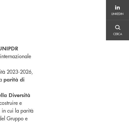
LINKEDIN
LINKEDIN
CERCA
CERCA
e UNIPDR
o internazionale
ilità 2023-2026,
la
parità di
ulla Diversità
costruire e
in cui la parità
 del Gruppo e