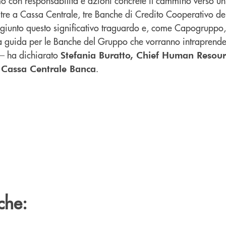
amo con responsabilità e azioni concrete il cammino verso u
ltre a Cassa Centrale, tre Banche di Credito Cooperativo d
giunto questo significativo traguardo e, come Capogrupp
a guida per le Banche del Gruppo che vorranno intraprende
 – ha dichiarato
Stefania Buratto, Chief Human Resourc
.
 Cassa Centrale Banca
che: