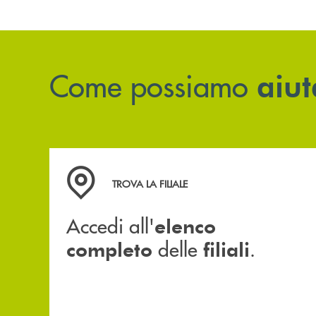
Come possiamo
aiut
Accedi all' elenco completo delle filiali .
TROVA LA FILIALE
Accedi all'
elenco
delle
.
completo
filiali