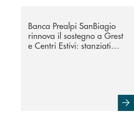
/news/bando-grest-e-centri-estivi-2026/
Banca Prealpi SanBiagio
rinnova il sostegno a Grest
e Centri Estivi: stanziati
300mila euro