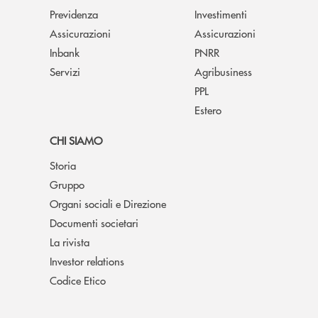
Previdenza
Investimenti
Assicurazioni
Assicurazioni
Inbank
PNRR
Servizi
Agribusiness
PPL
Estero
CHI SIAMO
Storia
Gruppo
Organi sociali e Direzione
Documenti societari
La rivista
Investor relations
Codice Etico