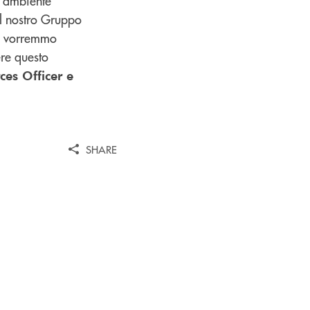
n ambiente
el nostro Gruppo
o, vorremmo
re questo
es Officer e
SHARE