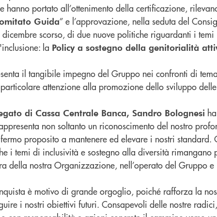
he hanno portato all’ottenimento della certificazione, rilevan
” e l’approvazione, nella seduta del Consig
Comitato Guida
icembre scorso, di due nuove politiche riguardanti i temi l
l'inclusione: la
Policy a sostegno della genitorialità att
senta il tangibile impegno del Gruppo nei confronti di temat
 particolare attenzione alla promozione dello sviluppo dell
ha
egato di Cassa Centrale Banca, Sandro Bolognesi
rappresenta non soltanto un riconoscimento del nostro pro
 fermo proposito a mantenere ed elevare i nostri standard.
e i temi di inclusività e sostegno alla diversità rimangano p
ura della nostra Organizzazione, nell’operato del Gruppo e 
nquista è motivo di grande orgoglio, poiché rafforza la nos
ire i nostri obiettivi futuri. Consapevoli delle nostre radici