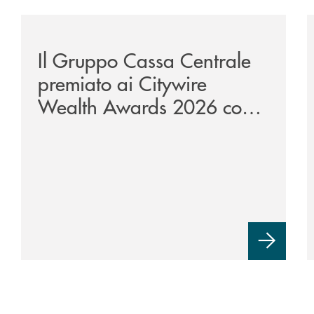
/news/il-gruppo-cassa-centrale-premiato-ai-citywire-
/
Il Gruppo Cassa Centrale
premiato ai Citywire
Wealth Awards 2026 come
“Piattaforma tecnologica
dell’anno”