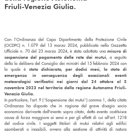
.
Friuli-Venezia Giulia
Con l’Ordinanza del Capo Dipartimento della Protezione Civile
(OCDPC) n. 1.079 del 13 marzo 2024, pubblicata nella Gazzetta
Ufficiale n. 70 del 23 marzo 2024, è stata adottata una
misura di
, a seguito
sospensione del pagamento delle rate dei mutui
della la delibera del Consiglio dei ministri del 15 febbraio 2024 con
la quale è
stato dichiarato, per dodici mesi, lo stato di
emergenza in conseguenza degli eccezionali eventi
meteorologici verificatisi nei giorni dal 24 ottobre al 5
novembre 2023 nel territorio della regione Autonoma Friuli-
Venezia Giulia.
In particolare, l’art. 9 (“Sospensione dei mutui”) comma 1, della citata
Ordinanza ha disposto che in ragione del grave disagio socio
economico derivante dall'evento sopra citato, detto evento costituisce
causa di forza maggiore ai sensi e per gli effetti di cui all'art. 1218
del codice civile. I soggetti titolari di mutui relativi agli edifici
sgomberati o inagibili, ovvero alla gestione di attività di natura