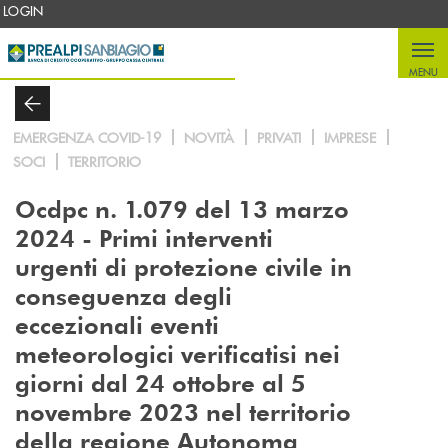
Salta al contenuto principale
LOGIN
MENU
EMERGENZA COVID-19
NOVITÀ
PRIVATI
IMPRESE
SOCI
TERRITORIO
Ocdpc n. 1.079 del 13 marzo
2024 - Primi interventi
urgenti di protezione civile in
conseguenza degli
eccezionali eventi
meteorologici verificatisi nei
giorni dal 24 ottobre al 5
novembre 2023 nel territorio
della regione Autonoma