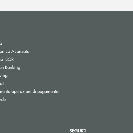
tà
tronica Avanzata
ssi IBOR
Apre una nuova finestra
en Banking
Apre una nuova finestra
wing
lti
mento operazioni di pagamento
web
nestra
SEGUICI