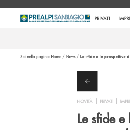
Salta al contenuto principale
PRIVATI
IMPR
Sei nella pagina:
Home
/
News
/
Le sfide e le prospettive
NOVITÀ
PRIVATI
IMPR
Le sfide e 