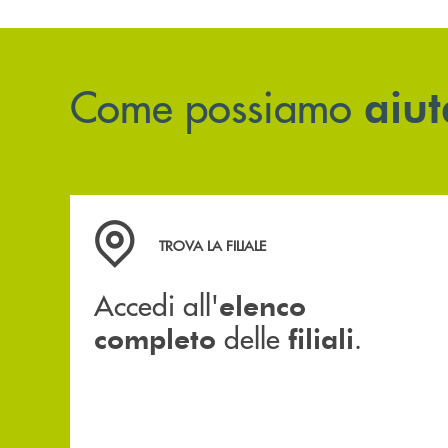
Come possiamo
aiut
Accedi all' elenco completo delle filiali .
TROVA LA FILIALE
Accedi all'
elenco
delle
.
completo
filiali