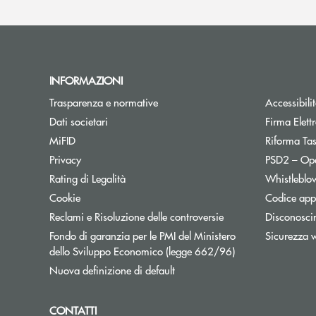
INFORMAZIONI
Trasparenza e normative
Accessibili
Dati societari
Firma Elet
MiFID
Riforma Ta
Privacy
PSD2 – Op
Rating di Legalità
Whistleblo
Cookie
Codice appa
Reclami e Risoluzione delle controversie
Disconosci
Fondo di garanzia per le PMI del Ministero
Sicurezza 
Apre una nuova fi
dello Sviluppo Economico (legge 662/96)
Nuova definizione di default
CONTATTI