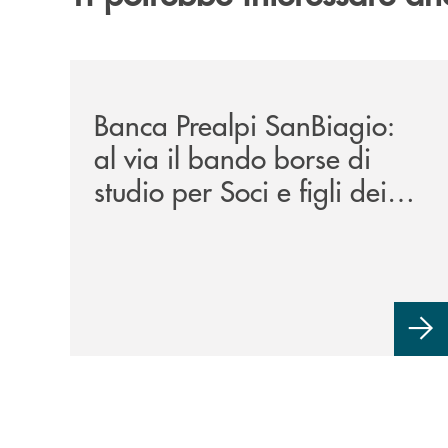
/news/borse-di-studio-2026/
Banca Prealpi SanBiagio:
al via il bando borse di
studio per Soci e figli dei
Soci. Un impegno che
mette i Soci al centro.