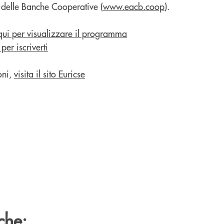
 delle Banche Cooperative (
www.eacb.coop
).
ui per visualizzare il programma
per iscriverti
oni,
visita il sito Euricse
che: