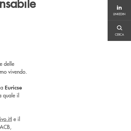
nsabile
LINKEDIN
LINKEDIN
CERCA
CERCA
e delle
iamo vivendo.
da
Euricse
 quale il
vo.it
) e il
 EACB,