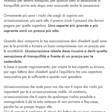
incendio per sentirsi tranquillo, per qualcun altro la sensazione di
tranquillità arriva solo dopo aver assicurato anche le zanzariere.
Ovviamente più sono i rischi che scegli di coprire con
un’assicurazione, più sarà alto il premio (cioè il prezzo) che dovrai
pagare per quella copertura.
Una coperta più grande e più
coprente avrà un prezzo più alto.
Quando devi comporre la tua assicurazione devi chiederti quali sono
per te le priorità e trovare un buon compromesso con un prezzo per
te accettabile.
L’assicurazione ideale deve riuscire a darti quella
sensazione di tranquillità a fronte di un prezzo per te
sostenibile.
In base a questo ragionamento, per creare la tua coperta su misura,
per ogni fattore devi chiederti qual è l’equilibrio tra una copertura
assicurativa per te sufficiente e quanto vuoi spendere.
Un’assicurazione che costa poco ma che non ti copre dai rischi più
importanti per te è un’assicurazione inutile. Al contrario,
un’assicurazione che ti copre da qualunque rischio possibile e
immaginabile ti dà la sola certezza di non arrivare a fine mese,
perché ha un prezzo troppo alto.
Qui di seguito ti parliamo di alcuni dei fattori da cui puoi iniziare a