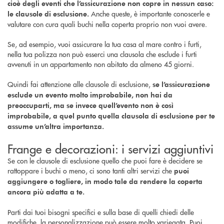
cioè degli eventi che l’assicurazione non copre in nessun caso:
Anche queste, è importante conoscerle e
le clausole di esclusione.
valutare con cura quali buchi nella coperta proprio non vuoi avere.
Se, ad esempio, vuoi assicurare la tua casa al mare contro i furti,
nella tua polizza non può esserci una clausola che esclude i furti
avvenuti in un appartamento non abitato da almeno 45 giorni.
Quindi fai attenzione alle clausole di esclusione,
se l’assicurazione
esclude un evento molto improbabile, non hai da
preoccuparti, ma se invece quell’evento non è così
improbabile, a quel punto quella clausola di esclusione per te
assume un’altra importanza.
Frange e decorazioni: i servizi aggiuntivi
Se con le clausole di esclusione quello che puoi fare è decidere se
rattoppare i buchi o meno, ci sono tanti altri servizi che
puoi
aggiungere o togliere, in modo tale da rendere la coperta
ancora più adatta a te.
Parti dai tuoi bisogni specifici e sulla base di quelli chiedi delle
modifiche, la personalizzazione può essere molto variegata. Puoi