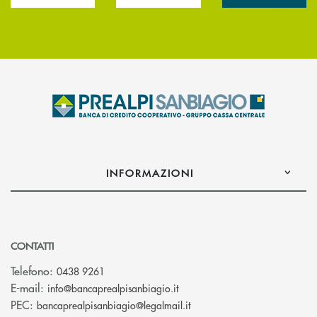
INFORMAZIONI
CONTATTI
Telefono:
0438 9261
(si apre l’app di posta elettr
E-mail:
info@bancaprealpisanbiagio.it
(si apre l’app di posta ele
PEC:
bancaprealpisanbiagio@legalmail.it