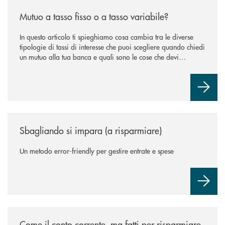
/news/mutuo-a-tasso-fisso-o-a-tasso-variabile/
Mutuo a tasso fisso o a tasso variabile?
In questo articolo ti spieghiamo cosa cambia tra le diverse
tipologie di tassi di interesse che puoi scegliere quando chiedi
un mutuo alla tua banca e quali sono le cose che devi
considerare prima di compiere la scelta che ti separa dal
divano della nuova casa.
/news/sbagliando-si-impara-a-risparmiare/
Sbagliando si impara (a risparmiare)
Un metodo error-friendly per gestire entrate e spese
/news/come-il-conto-corrente-ma-fatti-per-risparmiare/
Come il conto corrente, ma fatti per risparmiare