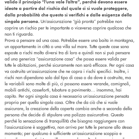
valido il principio “l’una vale l’altra”, perché devono essere
ideate a partire dal rischio dal quale ci si vuole proteggere,
dalla probabilità che questo si verifichi e dalle esigenze della
Un’assicurazione “già pronta” potrebbe non
singola persona.
coprire un rischio per te importante o viceversa coprire qualcosa che
non ti riguarda.
Prova a pensare ad una casa. Potrebbe essere una baita in montagna,
un appartamento in città o una villa sul mare. Tutte queste case sono
esposte a rischi molto diversi tra di loro e quindi non si può pensare
ad una generica “assicurazione casa” che possa essere valida per
tutte le abitazioni, perché sicuramente non sarà efficace. Per ogni casa
va costruita un’assicurazione che ne copra i rischi specifici. Inoltre, i
rischi non dipendono solo dal tipo di casa o da dove è costruita, ma
le variabili sono molte di più, ci possono essere verande, comignoli,
mobili antichi, casseforti, tubature a pavimento… insomma, hai
capito. Per ogni singola casa è necessaria un’assicurazione pensata
proprio per quella singola casa. Oltre che da ciò che si vuole
assicurare, la creazione della coperta cambia anche a seconda della
persona che decide di stipulare una polizza assicurativa. Questo
perché la sensazione di tranquillità che bisogna raggiungere con
l’assicurazione è soggettiva, non arriva per tutte le persone allo stesso
momento; per qualcuno è sufficiente un’assicurazione scoppio e