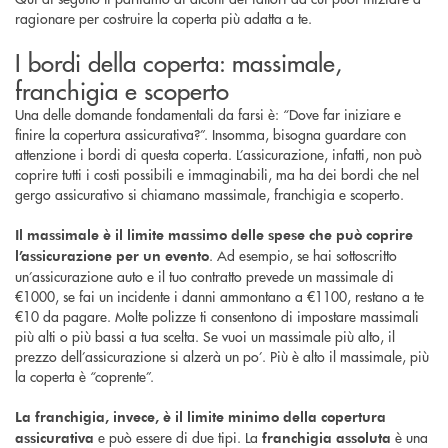
ragionare per costruire la coperta più adatta a te.
I bordi della coperta: massimale,
franchigia e scoperto
Una delle domande fondamentali da farsi è: “Dove far iniziare e
finire la copertura assicurativa?”. Insomma, bisogna guardare con
attenzione i bordi di questa coperta. L’assicurazione, infatti, non può
coprire tutti i costi possibili e immaginabili, ma ha dei bordi che nel
gergo assicurativo si chiamano massimale, franchigia e scoperto.
Il massimale è il limite massimo delle spese che può coprire
. Ad esempio, se hai sottoscritto
l’assicurazione per un evento
un’assicurazione auto e il tuo contratto prevede un massimale di
€1000, se fai un incidente i danni ammontano a €1100, restano a te
€10 da pagare. Molte polizze ti consentono di impostare massimali
più alti o più bassi a tua scelta. Se vuoi un massimale più alto, il
prezzo dell’assicurazione si alzerà un po’. Più è alto il massimale, più
la coperta è “coprente”.
La franchigia, invece, è il limite minimo della copertura
e può essere di due tipi. La
è una
assicurativa
franchigia assoluta