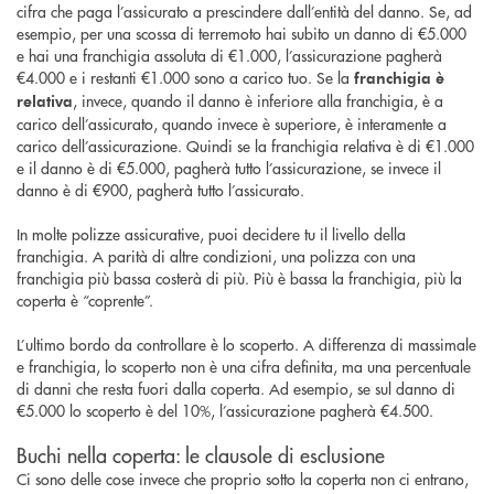
cifra che paga l’assicurato a prescindere dall’entità del danno. Se, ad
esempio, per una scossa di terremoto hai subito un danno di €5.000
e hai una franchigia assoluta di €1.000, l’assicurazione pagherà
€4.000 e i restanti €1.000 sono a carico tuo. Se la
franchigia è
, invece, quando il danno è inferiore alla franchigia, è a
relativa
carico dell’assicurato, quando invece è superiore, è interamente a
carico dell’assicurazione. Quindi se la franchigia relativa è di €1.000
e il danno è di €5.000, pagherà tutto l’assicurazione, se invece il
danno è di €900, pagherà tutto l’assicurato.
In molte polizze assicurative, puoi decidere tu il livello della
franchigia. A parità di altre condizioni, una polizza con una
franchigia più bassa costerà di più. Più è bassa la franchigia, più la
coperta è “coprente”.
L’ultimo bordo da controllare è lo scoperto. A differenza di massimale
e franchigia, lo scoperto non è una cifra definita, ma una percentuale
di danni che resta fuori dalla coperta. Ad esempio, se sul danno di
€5.000 lo scoperto è del 10%, l’assicurazione pagherà €4.500.
Buchi nella coperta: le clausole di esclusione
Ci sono delle cose invece che proprio sotto la coperta non ci entrano,