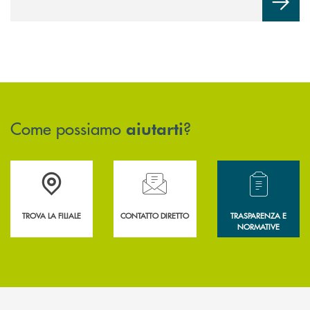
Come possiamo
?
aiutarti
Accedi all' elenco completo delle filiali .
Hai bisogno di assistenza immediata? Contatta
Hai bisogno di alcun
TROVA LA FILIALE
CONTATTO DIRETTO
TRASPARENZA E
NORMATIVE