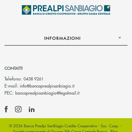
INFORMAZIONI
CONTATTI
Telefono:
0438 9261
(si apre l’app di posta elettr
E-mail:
info@bancaprealpisanbiagio.it
(si apre l’app di posta ele
PEC:
bancaprealpisanbiagio@legalmail.it
© 2026 Banca Prealpi SanBiagio Credito Cooperativo - Soc. Coop. -
Società partecipante al Gruppo IVA Cassa Centrale Banca · P.Iva