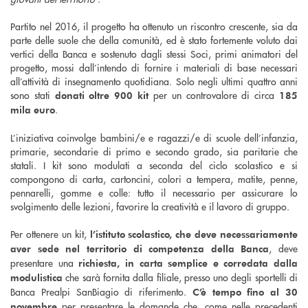
Partito nel 2016, il progetto ha ottenuto un riscontro crescente, sia da
parte delle suole che della comunità, ed è stato fortemente voluto dai
vertici della Banca e sostenuto dagli stessi Soci, primi animatori del
progetto, mossi dall’intendo di fornire i materiali di base necessari
all’attività di insegnamento quotidiana. Solo negli ultimi quattro anni
sono stati
per un controvalore di circa
donati oltre 900 kit
185
.
mila euro
L’iniziativa coinvolge bambini/e e ragazzi/e di scuole dell’infanzia,
primarie, secondarie di primo e secondo grado, sia paritarie che
statali. I kit sono modulati a seconda del ciclo scolastico e si
compongono di carta, cartoncini, colori a tempera, matite, penne,
pennarelli, gomme e colle: tutto il necessario per assicurare lo
svolgimento delle lezioni, favorire la creatività e il lavoro di gruppo.
Per ottenere un kit,
l’istituto scolastico, che deve necessariamente
, deve
aver sede nel territorio di competenza
della Banca
presentare una
richiesta, in carta semplice e corredata dalla
che sarà fornita dalla filiale, presso uno degli sportelli di
modulistica
Banca Prealpi SanBiagio di riferimento.
C’è tempo fino al 30
per presentare le domande che, come nelle precedenti
novembre