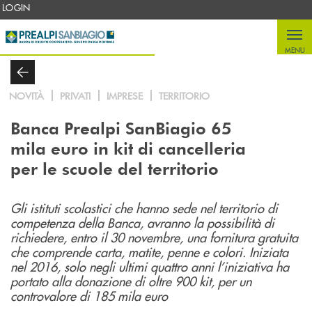
Salta al contenuto principale
LOGIN
MENU
NOVITÀ
PRIVATI
IMPRESE
TERRITORIO
Banca Prealpi SanBiagio
65
mila euro in kit di cancelleria
per le
scuole del territorio
Gli istituti scolastici che hanno sede nel territorio di
competenza della Banca, avranno la possibilità di
richiedere, entro il 30 novembre, una fornitura gratuita
che comprende carta, matite, penne e colori.
Iniziata
nel 2016, solo negli ultimi quattro anni l’iniziativa ha
portato alla
donazione di oltre 900 kit, per un
controvalore di 185 mila euro