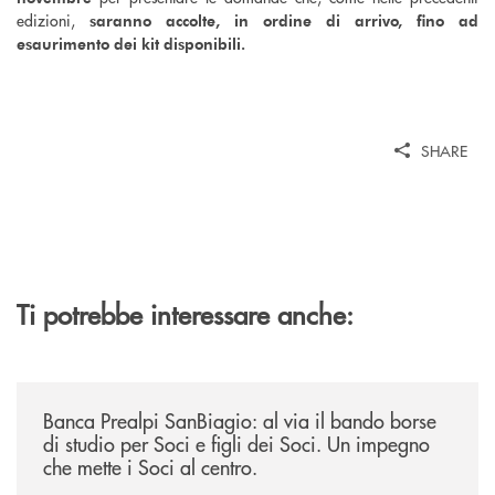
edizioni,
saranno accolte, in ordine di arrivo, fino ad
esaurimento dei kit disponibili.
SHARE
Ti potrebbe interessare anche:
/news/borse-di-studio-2026/
Banca Prealpi SanBiagio: al via il bando borse
di studio per Soci e figli dei Soci. Un impegno
che mette i Soci al centro.