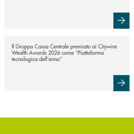
/news/il-gruppo-cassa-centrale-premiato-ai-citywire-wealth-awards-20
Il Gruppo Cassa Centrale premiato ai Citywire
Wealth Awards 2026 come “Piattaforma
tecnologica dell’anno”