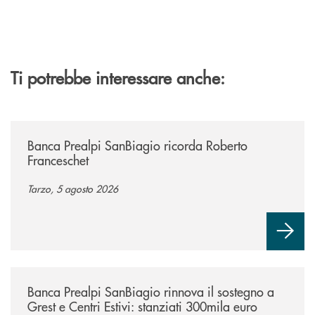
Ti potrebbe interessare anche:
/news/banca-prealpi-sanbiagio-ricorda-roberto-franceschet/
Banca Prealpi SanBiagio ricorda Roberto
Franceschet
Tarzo, 5 agosto 2026
/news/bando-grest-e-centri-estivi-2026/
Banca Prealpi SanBiagio rinnova il sostegno a
Grest e Centri Estivi: stanziati 300mila euro