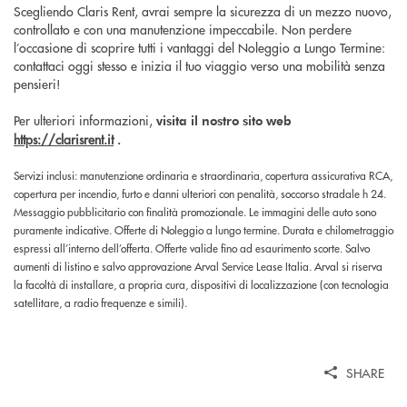
Scegliendo Claris Rent, avrai sempre la sicurezza di un mezzo nuovo,
controllato e con una manutenzione impeccabile. Non perdere
l’occasione di scoprire tutti i vantaggi del Noleggio a Lungo Termine:
contattaci oggi stesso e inizia il tuo viaggio verso una mobilità senza
pensieri!
Per ulteriori informazioni,
visita il nostro sito web
https://clarisrent.it
.
Servizi inclusi: manutenzione ordinaria e straordinaria, copertura assicurativa RCA,
copertura per incendio, furto e danni ulteriori con penalità, soccorso stradale h 24.
Messaggio pubblicitario con finalità promozionale. Le immagini delle auto sono
puramente indicative. Offerte di Noleggio a lungo termine. Durata e chilometraggio
espressi all’interno dell’offerta. Offerte valide fino ad esaurimento scorte. Salvo
aumenti di listino e salvo approvazione Arval Service Lease Italia. Arval si riserva
la facoltà di installare, a propria cura, dispositivi di localizzazione (con tecnologia
satellitare, a radio frequenze e simili).
SHARE