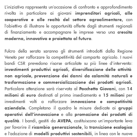
L’iniziativa rappresenta un’occasione di confronto e approfondimento
rivolta in particolare ai giovani
imprenditori agricoli, alle
con
cooperative e alle realtà del settore agroalimentare,
l’obiettivo di illustrare le opportunità offerte dagli strumenti regionali
di finanziamento e accompagnare le imprese verso una
crescita
.
moderna, innovativa e proiettata al futuro
Fulcro della serata saranno gli strumenti introdotti dalla Regione
Veneto per rafforzare la competitività del comparto agricolo. I nuovi
bandi CSR prevedono risorse articolate su più linee d’intervento:
investimenti produttivi agricoli, diversificazione delle attività
non agricole, prevenzione dei danni da calamità naturali e
trasformazione e commercializzazione dei prodotti agricoli.
Particolare attenzione sarà riservata al
, con
Pacchetto Giovani
14
destinati al primo insediamento e
per
milioni di euro
15 milioni
investimenti volti a rafforzare
innovazione e competitività
Completano il quadro le misure dedicate ai
aziendale.
gruppi
e alla
operativi dell’innovazione
promozione dei prodotti di
. I bandi, gestiti da
, costituiscono un’importante leva
qualità
AVEPA
per favorire il
, la
ricambio generazionale
transizione ecologica
e l’adozione di
, in linea con le nuove
modelli produttivi sostenibili