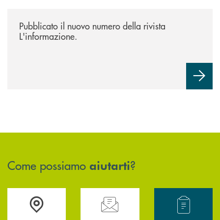
/news/rivista-linformazione/
Pubblicato il nuovo numero della rivista
L'informazione.
Come possiamo
?
aiutarti
Accedi all' elenco completo delle filiali .
Hai bisogno di assistenza immediata? Contatta
Hai bisogno di alcun