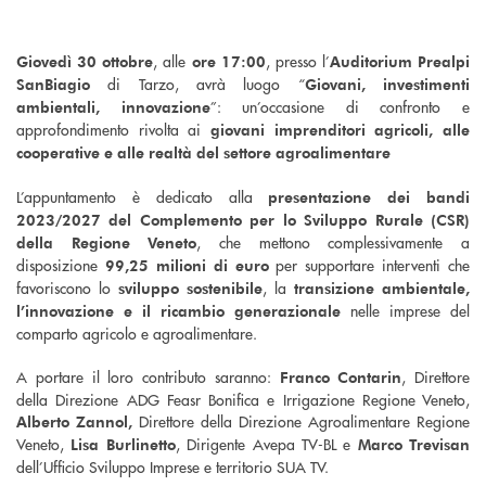
, alle
, presso l’
Giovedì 30 ottobre
ore 17:00
Auditorium Prealpi
di Tarzo, avrà luogo “
SanBiagio
Giovani, investimenti
”: un’occasione di confronto e
ambientali, innovazione
approfondimento rivolta ai
giovani imprenditori agricoli, alle
cooperative e alle realtà del settore agroalimentare
L’appuntamento è dedicato alla
presentazione dei bandi
2023/2027 del Complemento per lo Sviluppo Rurale (CSR)
, che mettono complessivamente a
della Regione Veneto
disposizione
per supportare interventi che
99,25 milioni di euro
favoriscono lo
, la
sviluppo sostenibile
transizione ambientale,
nelle imprese del
l’innovazione e il ricambio generazionale
comparto agricolo e agroalimentare.
A portare il loro contributo saranno:
, Direttore
Franco Contarin
della Direzione ADG Feasr Bonifica e Irrigazione Regione Veneto,
Direttore della Direzione Agroalimentare Regione
Alberto Zannol,
Veneto,
, Dirigente Avepa TV-BL e
Lisa Burlinetto
Marco Trevisan
dell’Ufficio Sviluppo Imprese e territorio SUA TV.