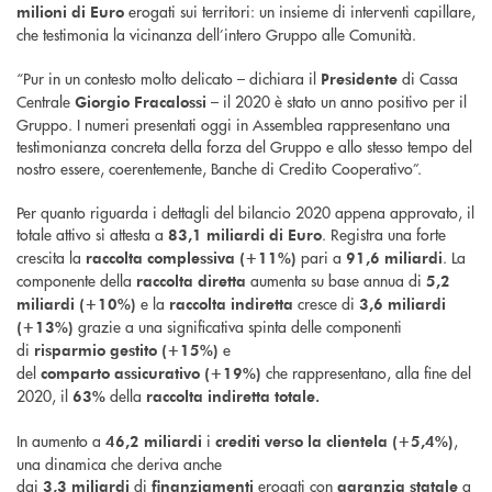
erogati sui territori: un insieme di interventi capillare,
milioni di Euro
che testimonia la vicinanza dell’intero Gruppo alle Comunità.
“Pur in un contesto molto delicato – dichiara il
di Cassa
Presidente
Centrale
– il 2020 è stato un anno positivo per il
Giorgio
Fracalossi
Gruppo. I numeri presentati oggi in Assemblea rappresentano una
testimonianza concreta della forza del Gruppo e allo stesso tempo del
nostro essere, coerentemente, Banche di Credito Cooperativo”.
Per quanto riguarda i dettagli del bilancio 2020 appena approvato, il
totale attivo si attesta a
. Registra una forte
83,1 miliardi di Euro
crescita la
pari a
. La
raccolta complessiva (+11%)
91,6 miliardi
componente della
aumenta su base annua di
raccolta diretta
5,2
e la
cresce di
miliardi (+10%)
raccolta indiretta
3,6 miliardi
grazie a una significativa spinta delle componenti
(+13%)
di
e
risparmio gestito (+15%)
del
che rappresentano, alla fine del
comparto
assicurativo
(+19%)
2020, il
della
63%
raccolta indiretta totale.
In aumento a
i
,
46,2 miliardi
crediti verso la clientela
(+5,4%)
una dinamica che deriva anche
dai
di
erogati con
a
3,3
miliardi
finanziamenti
garanzia statale