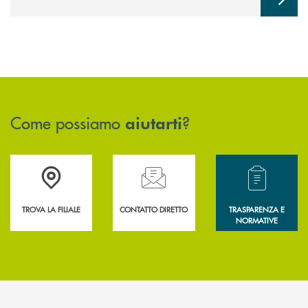
Come possiamo
?
aiutarti
Accedi all' elenco completo delle filiali .
Hai bisogno di assistenza immediata? Contatta
Hai bisogno di alcun
TROVA LA FILIALE
CONTATTO DIRETTO
TRASPARENZA E
NORMATIVE