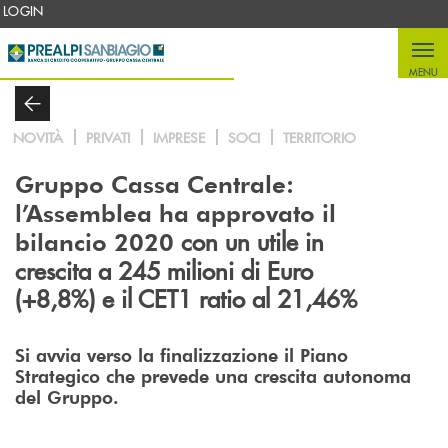
Salta al contenuto principale
LOGIN
MENU
NOVITÀ
PRIVATI
IMPRESE
SOCI
TERRITORIO
Gruppo Cassa Centrale:
l’Assemblea ha approvato il
con un utile in
bilancio 2020
crescita a 245 milioni di Euro
(+8,8%) e il CET1 ratio al 21,46%
Si avvia verso la finalizzazione il Piano
Strategico che prevede una crescita autonoma
del Gruppo.