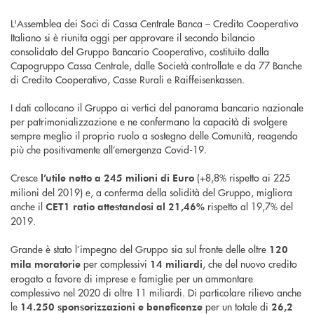
L'Assemblea dei Soci di Cassa Centrale Banca – Credito Cooperativo
Italiano si è riunita oggi per approvare il secondo bilancio
consolidato del Gruppo Bancario Cooperativo, costituito dalla
Capogruppo Cassa Centrale, dalle Società controllate e da 77 Banche
di Credito Cooperativo, Casse Rurali e Raiffeisenkassen.
I dati collocano il Gruppo ai vertici del panorama bancario nazionale
per patrimonializzazione e ne confermano la capacità di svolgere
sempre meglio il proprio ruolo a sostegno delle Comunità, reagendo
più che positivamente all’emergenza Covid-19.
Cresce
(+8,8% rispetto ai 225
l’utile netto a
245 milioni di Euro
milioni del 2019) e, a conferma della solidità del Gruppo, migliora
anche il
rispetto al 19,7% del
CET1 ratio attestandosi al 21,46%
2019.
Grande è stato l’impegno del Gruppo sia sul fronte delle oltre
120
per complessivi
, che del nuovo credito
mila
moratorie
14 miliardi
erogato a favore di imprese e famiglie per un ammontare
complessivo nel 2020 di oltre 11 miliardi. Di particolare rilievo anche
le
per un totale di
14.250
sponsorizzazioni e beneficenze
26,2