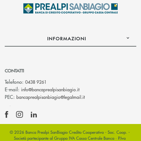
INFORMAZIONI
CONTATTI
Telefono:
0438 9261
(si apre l’app di posta elettr
E-mail:
info@bancaprealpisanbiagio.it
(si apre l’app di posta ele
PEC:
bancaprealpisanbiagio@legalmail.it
© 2026 Banca Prealpi SanBiagio Credito Cooperativo - Soc. Coop. -
Società partecipante al Gruppo IVA Cassa Centrale Banca · P.Iva