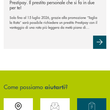
Prestipay. Il prestito personale che si fa in due
per te!
Solo fino al 15 luglio 2026, grazie alla promozione “Taglia
la Rata” sarà possibile richiedere un prestito Prestipay con il
vantaggio di una rata più leggera da metà piano di
rimborso.
Come possiamo
?
aiutarti
Accedi all' elenco completo delle filiali .
Hai bisogno di assistenza immediata? Contatta
Hai bisogno di alcun