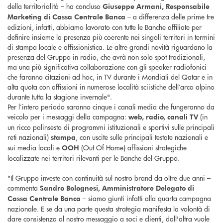
della territorialità – ha concluso
Giuseppe Armani, Responsabile
– a differenza delle prime tre
Marketing di Cassa Centrale Banca
edizioni, infatti, abbiamo lavorato con tutte le Banche affiliate per
definire insieme la presenza più coerente nei singoli territori in termini
di stampa locale e affissionistica. Le altre grandi novità riguardano la
presenza del Gruppo in radio, che avrà non solo spot tradizionali,
ma una più significativa collaborazione con gli speaker radiofonici
che faranno citazioni ad hoc, in TV durante i Mondiali del Qatar e in
alta quota con affissioni in numerose località sciistiche dell’arco alpino
durante tutta la stagione invernale".
Per l’intero periodo saranno cinque i canali media che fungeranno da
veicolo per i messaggi della campagna:
(in
web, radio, canali TV
un ricco palinsesto di programmi istituzionali e sportivi sulle principali
reti nazionali)
, con uscite sulle principali testate nazionali e
stampa
sui media locali e
(Out Of Home) affissioni strategiche
OOH
localizzate nei territori rilevanti per le Banche del Gruppo.
"Il Gruppo investe con continuità sul nostro brand da oltre due anni –
commenta
Sandro Bolognesi, Amministratore Delegato di
– siamo giunti infatti alla quarta campagna
Cassa Centrale Banca
nazionale. E se da una parte questa strategia manifesta la volontà di
dare consistenza al nostro messaggio a soci e clienti, dall'altra vuole