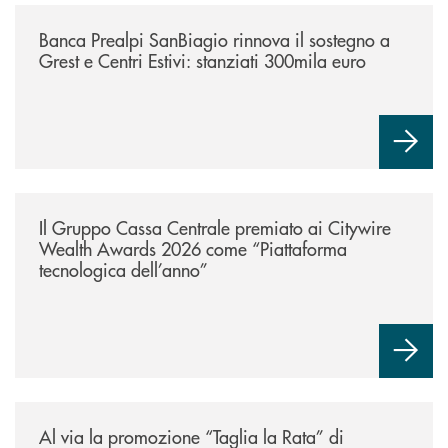
/news/bando-grest-e-centri-estivi-2026/
Banca Prealpi SanBiagio rinnova il sostegno a
Grest e Centri Estivi: stanziati 300mila euro
/news/il-gruppo-cassa-centrale-premiato-ai-citywire-wealth-awards-20
Il Gruppo Cassa Centrale premiato ai Citywire
Wealth Awards 2026 come “Piattaforma
tecnologica dell’anno”
/news/al-via-la-promozione-taglia-la-rata-di-prestipay-il-prestito-perso
Al via la promozione “Taglia la Rata” di