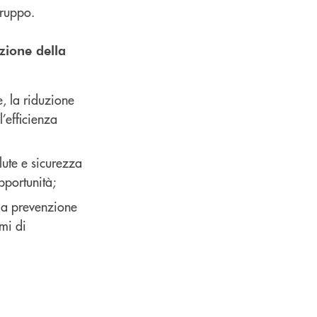
Gruppo.
zione della
e, la riduzione
l’efficienza
alute e sicurezza
pportunità;
ulla prevenzione
emi di