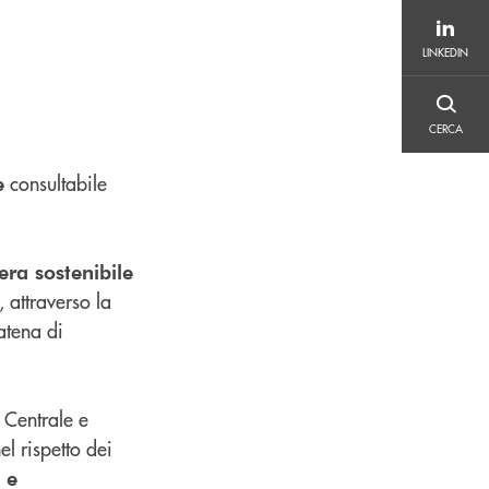
LINKEDIN
LINKEDIN
CERCA
CERCA
consultabile
e
iera sostenibile
, attraverso la
atena di
a Centrale e
el rispetto dei
 e