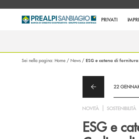
Salta al contenuto principale
PRIVATI
IMPR
Sei nella pagina:
Home
/
News
/
ESG e catena di fornitura
22 GENNAI
NOVITÀ
SOSTENIBILITÀ
ESG e cate