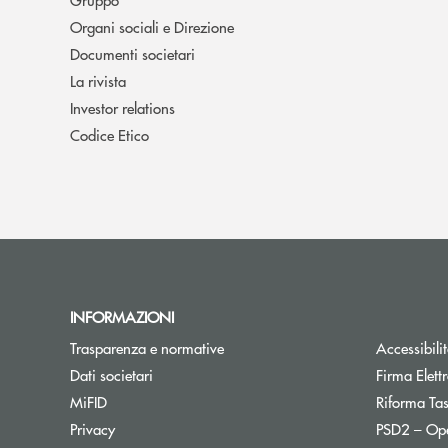
Organi sociali e Direzione
Documenti societari
La rivista
Investor relations
Codice Etico
INFORMAZIONI
Trasparenza e normative
Accessibili
Dati societari
Firma Elet
MiFID
Riforma Ta
Privacy
PSD2 – Op