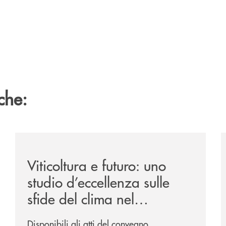
che:
/news/atti-convegno-agricoltura/
/
Viticoltura e futuro: uno
studio d’eccellenza sulle
sfide del clima nel
Trevigiano.
Disponibili gli atti del convegno.