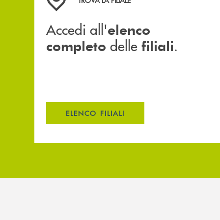
TROVA LA FILIALE
Accedi all'
elenco
delle
.
completo
filiali
ELENCO FILIALI