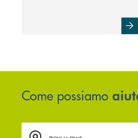
mette i Soci al centro.
Come possiamo
aiut
Accedi all' elenco completo delle filiali .