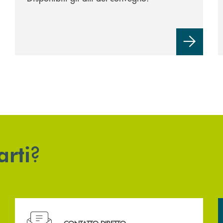
?
arti
Hai bisogno di assistenza immediata? Contattaci .