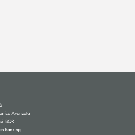
tà
tronica Avanzata
ssi IBOR
Apre una nuova finestra
en Banking