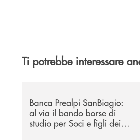
Ti potrebbe interessare an
/news/borse-di-studio-2026/
Banca Prealpi SanBiagio:
al via il bando borse di
studio per Soci e figli dei
Soci. Un impegno che