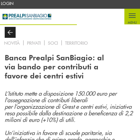
Salta al contenuto principale
LOGIN
MENU
NOVITÀ
PRIVATI
SOCI
TERRITORIO
Banca Prealpi SanBiagio:
al
via bando per contributi a
favore dei centri estivi
L’Istituto mette a disposizione 150.000 euro per
l’assegnazione di contributi liberali
per
l’organizzazione di Grest e centri estivi, iniziativa
resa possibile dalla destinazione a beneficenza
di 2,2
milioni di euro (+10%) di utili.
Un’iniziativa in favore di scuole paritarie, sia
dell’infanzia che di primo grado, parrocchie e