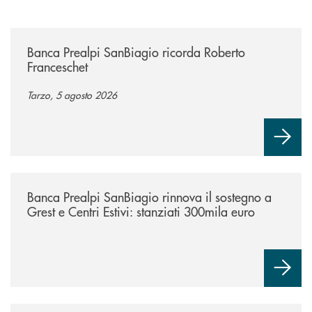
/news/banca-prealpi-sanbiagio-ricorda-roberto-franceschet/
Banca Prealpi SanBiagio ricorda Roberto
Franceschet
Tarzo, 5 agosto 2026
/news/bando-grest-e-centri-estivi-2026/
Banca Prealpi SanBiagio rinnova il sostegno a
Grest e Centri Estivi: stanziati 300mila euro
/news/il-gruppo-cassa-centrale-premiato-ai-citywire-wealth-awards-20