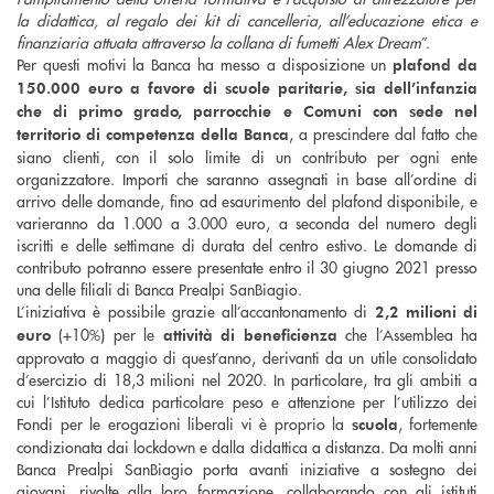
la didattica, al regalo dei kit di cancelleria, all’educazione etica e
finanziaria attuata attraverso la collana di fumetti Alex Dream
”.
Per questi motivi la Banca ha messo a disposizione un
plafond da
150.000 euro a favore di scuole paritarie, sia dell’infanzia
che di primo grado, parrocchie e Comuni con sede nel
, a prescindere dal fatto che
territorio di competenza della Banca
siano clienti, con il solo limite di un contributo per ogni ente
organizzatore. Importi che saranno assegnati in base all’ordine di
arrivo delle domande, fino ad esaurimento del plafond disponibile, e
varieranno da 1.000 a 3.000 euro, a seconda del numero degli
iscritti e delle settimane di durata del centro estivo. Le domande di
contributo potranno essere presentate entro il 30 giugno 2021 presso
una delle filiali di Banca Prealpi SanBiagio.
L’iniziativa è possibile grazie all’accantonamento di
2,2 milioni di
(+10%) per le
che l’Assemblea ha
euro
attività di beneficienza
approvato a maggio di quest’anno, derivanti da un utile consolidato
d’esercizio di 18,3 milioni nel 2020. In particolare, tra gli ambiti a
cui l’Istituto dedica particolare peso e attenzione per l’utilizzo dei
Fondi per le erogazioni liberali vi è proprio la
, fortemente
scuola
condizionata dai lockdown e dalla didattica a distanza. Da molti anni
Banca Prealpi SanBiagio porta avanti iniziative a sostegno dei
giovani, rivolte alla loro formazione, collaborando con gli istituti