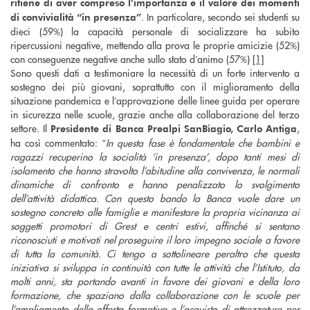
ritiene di aver compreso l’importanza e il valore dei momenti
. In particolare, secondo sei studenti su
di convivialità “in presenza”
dieci (59%) la capacità personale di socializzare ha subito
ripercussioni negative, mettendo alla prova le proprie amicizie (52%)
con conseguenze negative anche sullo stato d’animo (57%)
[1]
Sono questi dati a testimoniare la necessità di un forte intervento a
sostegno dei più giovani, soprattutto con il miglioramento della
situazione pandemica e l’approvazione delle linee guida per operare
in sicurezza nelle scuole, grazie anche alla collaborazione del terzo
settore. Il
,
Presidente di Banca Prealpi SanBiagio, Carlo Antiga
ha così commentato: “
In questa fase è fondamentale che bambini e
ragazzi recuperino la socialità ‘in presenza’, dopo tanti mesi di
isolamento che hanno stravolto l’abitudine alla convivenza, le normali
dinamiche di confronto e hanno penalizzato lo svolgimento
dell’attività didattica. Con questo bando la Banca vuole dare un
sostegno concreto alle famiglie e manifestare la propria vicinanza ai
soggetti promotori di Grest e centri estivi, affinché si sentano
riconosciuti e motivati nel proseguire il loro impegno sociale a favore
di tutta la comunità. Ci tengo a sottolineare peraltro che questa
iniziativa si sviluppa in continuità con tutte le attività che l’Istituto, da
molti anni, sta portando avanti in favore dei giovani e della loro
formazione, che spaziano dalla collaborazione con le scuole per
l’ampliamento della offerta formativa e l’acquisto di attrezzature per